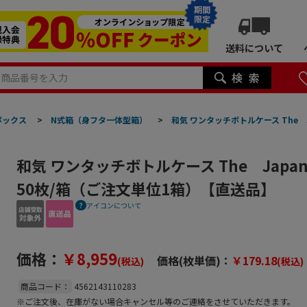
期間
限定
送料について
ボックス
>
N式箱（身フタ一体型箱）
>
和気 ワンタッチボトルケース The 
和気 ワンタッチボトルケース The Japan
50枚/箱（ご注文単位1箱）【直送品】
アイコンについて
価格：
￥8,959
価格(枚単価)：
￥179.18
(税込)
(税込)
商品コード：
4562143110283
※ご注文後、在庫がない場合キャンセル等のご連絡をさせていただきます。