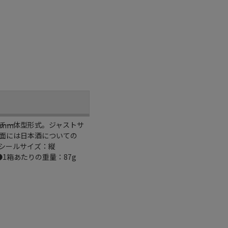
ッチ一体型形式。ジャストサ
6mm
面には日本酒についての
シールサイズ：縦
1箱あたりの重量：87g