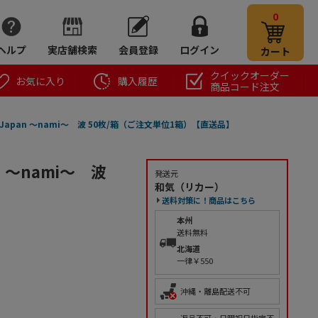
0
ヘルプ
実店舗検索
会員登録
ログイン
カート
クイックオーダー
お気に入り
購入履歴
商品コード注文
Japan ～nami～ 波 50枚/箱（ご注文単位1箱）【直送品】
 ～nami～ 波
発送元
和気（リカー）
送料対策に！商品はこちら
本州
送料無料
北海道
一律￥550
沖縄・離島配送不可