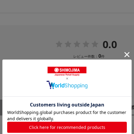
0.0
0
レビュー件数：
件