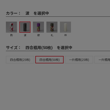
カラー：
波 を選択中
酌
波
歌
札
粋
サイズ：
四合瓶用(50枚) を選択中
四合瓶用(25枚)
四合瓶用(50枚)
一升瓶用(25枚)
一升瓶用(