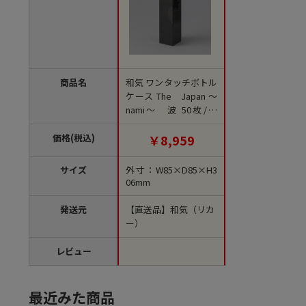
商品名
和気 ワンタッチボトル
ケース The Japan ～
nami～ 波 50枚/箱
（ご注文単位1箱）
【直送品】
価格(税込)
￥8,959
サイズ
外寸：W85×D85×H3
06mm
発送元
【直送品】和気（リカ
ー）
レビュー
最近みた商品