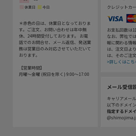
クレジットカ
＊赤色の日は、休業日となっておりま
す。ご注文、お問い合わせは年中無
お支払回数は
休、24時間受付しております。 お電
なお、弊社では
話でのお問合せ、メール返信、発送業
報に関わる情
務は営業日のみ対応させていただいて
は、注文日よ
おります。
は、そのご注
>詳しくはこち
【営業時間】
月曜～金曜 (祝日を除く) 9:00～17:00
メール受信
キャリアメー
以下のドメイ
指定するドメ
@shimojima.j