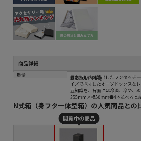
商品詳細
商品説明
規格
カラー
重量
日本らしさを演出したワンタッチ一体
四合瓶用(50枚)
波
1箱あたり：87g
イズで採寸したオーソドックスなレ
豆知識を、背面には冷酒、冷や、ぬ
255mm×横50mm●4本並べる
N式箱（身フタ一体型箱）の人気商品との