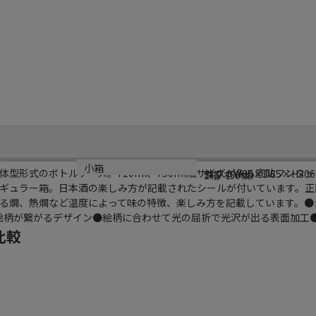
サイズ
材質
小箱
型形式のボトルケース。720ml、750ml瓶サイズが入る底貼ワンタ
外寸：W85×D85×H30
ダンボール
1箱（50枚）
ギュラー箱。日本酒の楽しみ方が記載されたシールが付いています。正
る燗、熱燗など温度によって味の特徴、楽しみ方を記載しています。●
と絵柄が繋がるデザイン●絵柄に合わせて光の屈折で光沢が出る表面加工●
比較