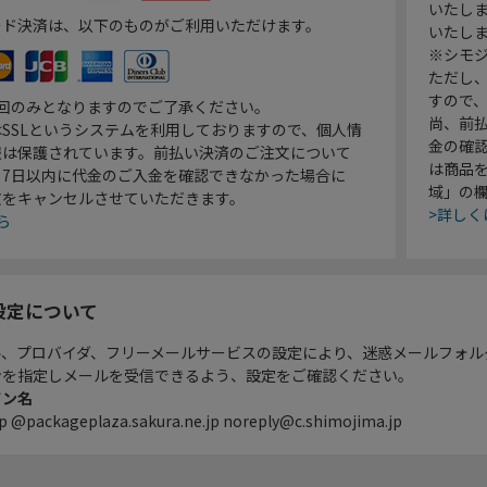
いたし
ード決済は、以下のものがご利用いただけます。
いたし
※シモジ
ただし
すので
1回のみとなりますのでご了承ください。
尚、前
SSLというシステムを利用しておりますので、個人情
金の確
報は保護されています。前払い決済のご注文について
は商品
り7日以内に代金のご入金を確認できなかった場合に
域」の
文をキャンセルさせていただきます。
>詳しく
ら
設定について
ル、プロバイダ、フリーメールサービスの設定により、迷惑メールフォル
ンを指定しメールを受信できるよう、設定をご確認ください。
イン名
p @packageplaza.sakura.ne.jp noreply@c.shimojima.jp