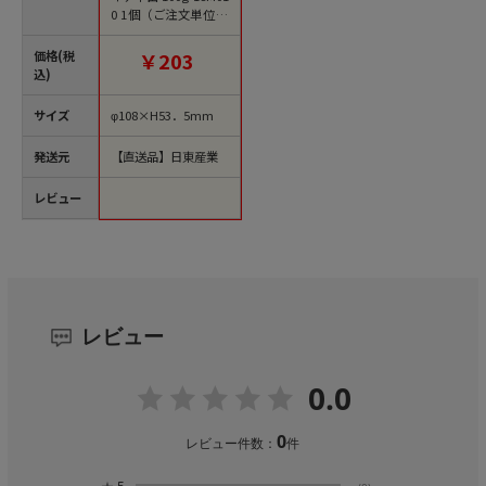
0 1個（ご注文単位14
0個）【直送品】
価格(税
￥203
込)
サイズ
φ108×H53．5mm
発送元
【直送品】日東産業
レビュー
レビュー
0.0
0
レビュー件数：
件