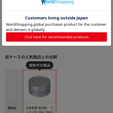
缶ケースの人気商品との比較
商品名
日東産業 無地缶 マ
イティ缶 100g 18M01