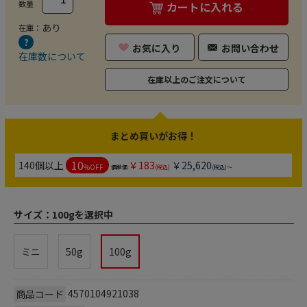
数量
カートに入れる
あり
在庫：
お気に入り
お問い合わせ
在庫数について
在庫以上のご注文について
まとめ買いがお得！
10
140個以上
￥183
￥25,620
%OFF
個単価:
(税込)
(税込)～
サイズ：
100gを選択中
ミニ
50g
100g
4570104921038
商品コード