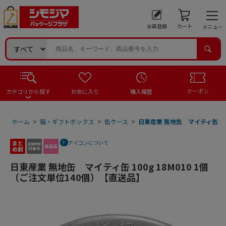
会員登録
カート
メニュー
クーポン
カテゴリから探す
お気に入り
購入履歴
ホーム
>
箱・ギフトボックス
>
缶ケース
>
日東産業 無地缶 マイティ缶 10
アイコンについて
日東産業 無地缶 マイティ缶 100g 18M010 1個
（ご注文単位140個）【直送品】