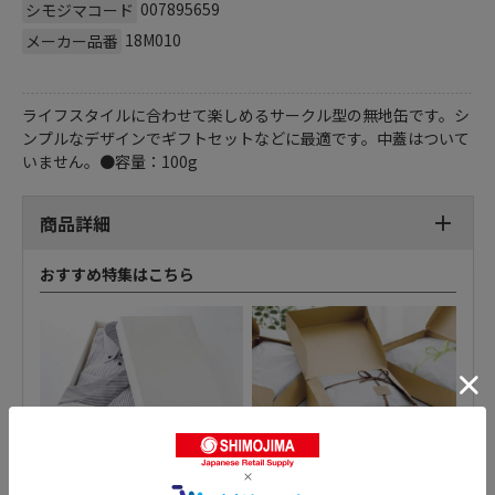
007895659
シモジマコード
18M010
メーカー品番
ライフスタイルに合わせて楽しめるサークル型の無地缶です。シ
ンプルなデザインでギフトセットなどに最適です。中蓋はついて
いません。●容量：100g
商品詳細
おすすめ特集はこちら