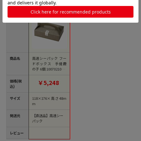
商品名
高速シーパック フー
ドボックス 手提鹿
の子 6個 100702100 1
00枚/袋（ご注文単位
6袋）【直送品】
価格(税
￥5,248
込)
サイズ
118×176×高さ48m
m
発送元
【直送品】高速シー
パック
レビュー