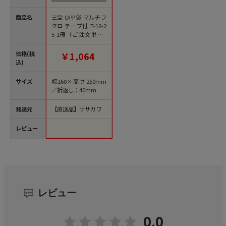
商品名
三宝 OPP袋 マルチフ
クロ テープ付 T-16-2
5 1冊（ご注文単位1
冊）【直送品】
価格(税
￥1,064
込)
サイズ
幅160×高さ250mm
／折返し：40mm
発送元
【直送品】ササガワ
レビュー
レビュー
0.0