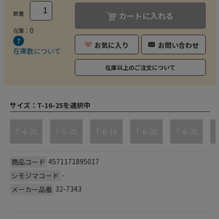
数量
カートに入れる
0
在庫：
お気に入り
お問い合わせ
在庫数について
在庫以上のご注文について
サイズ：
T-16-25を選択中
T-4-25
T-5-25
T-6-16
T-6-20
T-6-25
T
4571171895017
商品コード
-
シモジマコード
32-7343
メーカー品番