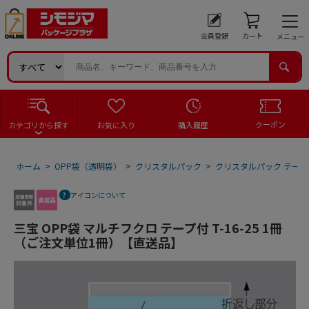
会員登録
カート
メニュー
クーポン
カテゴリから探す
お気に入り
購入履歴
ホーム
>
OPP袋（透明袋）
>
クリスタルパック
>
クリスタルパック テープ
アイコンについて
三宝 OPP袋 マルチフクロ テープ付 T-16-25 1冊
（ご注文単位1冊）【直送品】