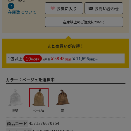
お気に入り
お問い合わせ
在庫数について
在庫以上のご注文について
まとめ買いがお得！
10
1包以上
￥58.48
￥11,696
%OFF
枚単価:
(税込)
(税込)～
カラー：
ベージュを選択中
透明
ベージュ
茶
4571376670754
商品コード