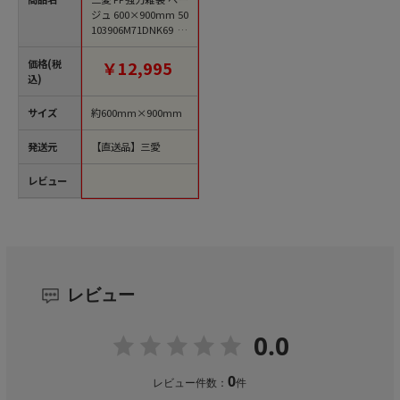
ジュ 600×900mm 50
103906M71DNK69 20
0枚/包（ご注文単位1
包）【直送品】
価格(税
￥12,995
込)
サイズ
約600mm×900mm
発送元
【直送品】三愛
レビュー
レビュー
0.0
0
レビュー件数：
件