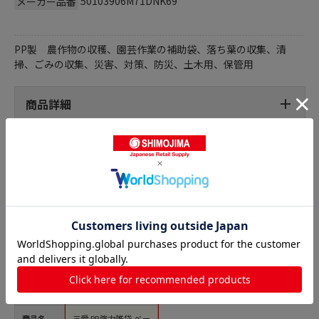
50103906M71DNK69
メーカー品番
PP製 農作物の収穫、園芸作業の補助袋、落ち葉の収集、清
掃、ごみの収集、災害、対策、防災、土木用、保管用
商品詳細
土嚢袋の人気商品との比較
商品名
三愛 PP強力雑袋 ベー