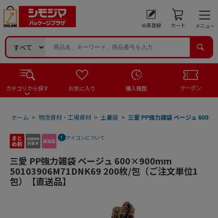
会員登録
カート
メニュー
クーポン
カテゴリから探す
お気に入り
購入履歴
ホーム
>
物流資材・工場資材
>
土嚢袋
>
三愛 PP強力雑袋 ベージュ 600×9
アイコンについて
三愛 PP強力雑袋 ベージュ 600×900mm
50103906M71DNK69 200枚/包（ご注文単位1
包）【直送品】