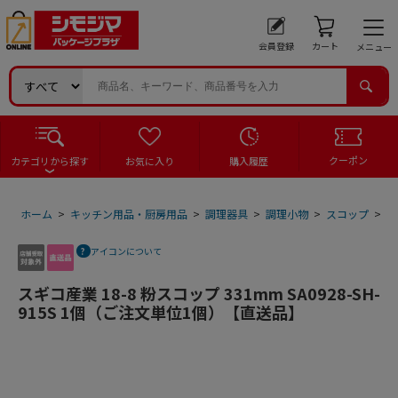
会員登録
カート
メニュー
クーポン
カテゴリから探す
お気に入り
購入履歴
ホーム
>
キッチン用品・厨房用品
>
調理器具
>
調理小物
>
スコップ
>
ス
アイコンについて
スギコ産業 18-8 粉スコップ 331mm SA0928-SH-
915S 1個（ご注文単位1個）【直送品】