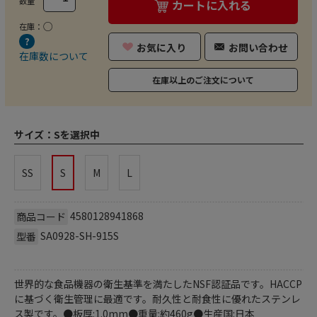
数量
カートに入れる
○
在庫：
お気に入り
お問い合わせ
在庫数について
在庫以上のご注文について
サイズ：
Sを選択中
SS
S
M
L
4580128941868
商品コード
SA0928-SH-915S
型番
世界的な食品機器の衛生基準を満たしたNSF認証品です。HACCP
に基づく衛生管理に最適です。耐久性と耐食性に優れたステンレ
ス製です。●板厚:1.0mm●重量:約460g●生産国:日本