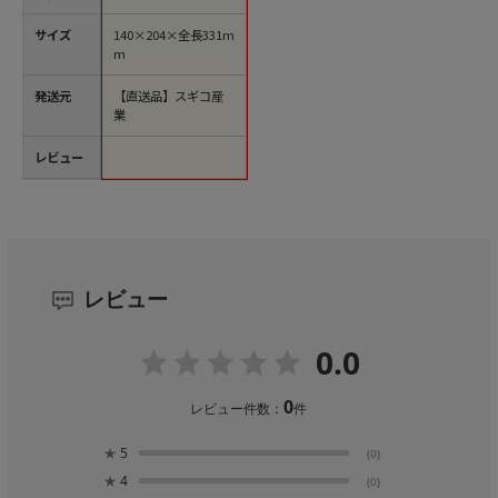
サイズ
140×204×全長331m
m
発送元
【直送品】スギコ産
業
レビュー
レビュー
0.0
0
レビュー件数：
件
★
5
(0)
★
4
(0)