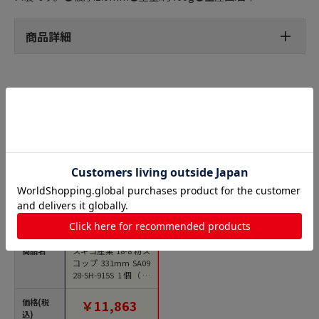
商品詳細
スコップの人気商品との比較
商品名
スギコ産業 18-8 粉ス
コップ 331mm SA09
28-SH-915S 1個（ご
注文単位1個）【直送
品】
価格(税
￥11,863
込)