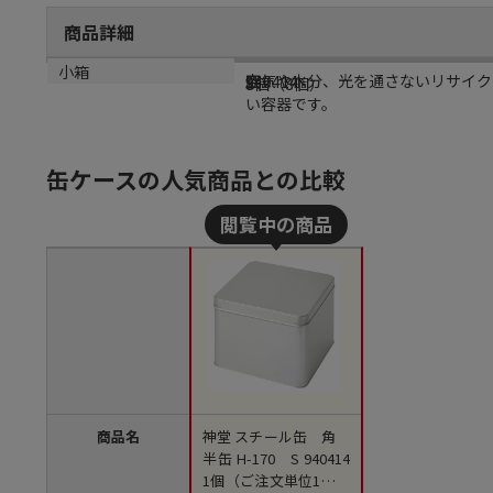
商品詳細
商品説明
メーカー品番
材質
小箱
空気や水分、光を通さないリサイク
940414
鉄
8個（8個）
い容器です。
缶ケースの人気商品との比較
商品名
神堂 スチール缶 角
半缶 H-170 S 940414
1個（ご注文単位1個）