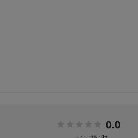
0.0
0
レビュー件数：
件