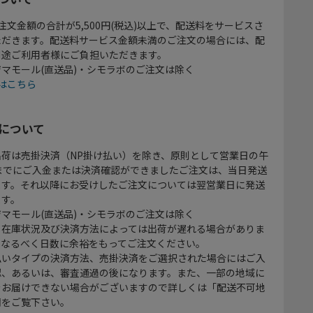
注文金額の合計が5,500円(税込)以上で、配送料をサービスさ
ただきます。配送料サービス金額未満のご注文の場合には、配
別途ご利用者様にご負担いただきます。
マモール(直送品)・シモラボのご注文は除く
はこちら
について
出荷は売掛決済（NP掛け払い）を除き、原則として営業日の午
時までにご入金または決済確認ができましたご注文は、当日発送
ます。それ以降にお受けしたご注文については翌営業日に発送
ます。
マモール(直送品)・シモラボのご注文は除く
、在庫状況及び決済方法によっては出荷が遅れる場合がありま
、なるべく日数に余裕をもってご注文ください。
払いタイプの決済方法、売掛決済をご選択された場合にはご入
認、あるいは、審査通過の後になります。また、一部の地域に
をお届けできない場合がございますので詳しくは「配送不可地
欄をご覧下さい。