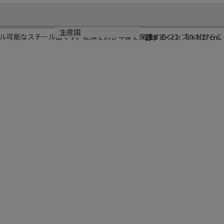
サイズ
生産国
ル可能なスチール缶です。乾燥を防ぎ中身を保護するシンプルだからこ
23．8×23．8×H17cm
日本