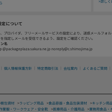
>詳しく
ら
設定について
ル、プロバイダ、フリーメールサービスの設定により、迷惑メールフォル
ンを指定しメールを受信できるよう、設定をご確認ください。
イン名
p @packageplaza.sakura.ne.jp noreply@c.shimojima.jp
個人情報保護方針
特定商取引法
会社案内
よくあるご質問
>
梱包資材
>
ラッピング用品
>
食品容器・食品包装資材
>
キッチン用
作業服・ワークウェア・安全靴
>
医療用品・介護用品
>
業務用食品・