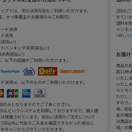
ョップでは、次の決済方法をご利用いただけます。
1回のご
員、かつ事業主のお客様のみご利用可)
せてい
送料を
カード決済
※シモジ
ード決済
>詳しく
(前払い)
トバンキング決済(前払い)
お届け
決済(前払い)
は、以下の店舗がご利用いただけます。
商品の
前11
いたし
ード決済は、以下のものがご利用いただけます。
いたし
※シモジ
ただし
すので
1回のみとなりますのでご了承ください。
尚、前
SSLというシステムを利用しておりますので、個人情
金の確
報は保護されています。前払い決済のご注文について
は商品
り7日以内に代金のご入金を確認できなかった場合に
域」の
文をキャンセルさせていただきます。