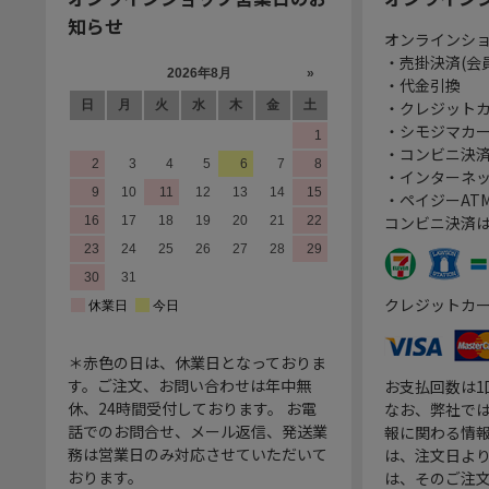
知らせ
オンラインシ
・売掛決済(会
・代金引換
・クレジット
・シモジマカ
・コンビニ決済
・インターネッ
・ペイジーATM
コンビニ決済
クレジットカ
＊赤色の日は、休業日となっておりま
す。ご注文、お問い合わせは年中無
お支払回数は
休、24時間受付しております。 お電
なお、弊社では
話でのお問合せ、メール返信、発送業
報に関わる情
務は営業日のみ対応させていただいて
は、注文日よ
おります。
は、そのご注