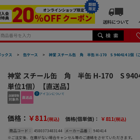
期間
限定
送料について
ボックス
>
缶ケース
>
神堂 スチール缶 角 半缶 H-170 S 940414 1
神堂 スチール缶 角 半缶 H-170 S 940
単位1個）【直送品】
アイコンについて
価格：
￥811
価格(個単価)：
￥811
(税込)
(税込)
商品コード：
4580373483144
メーカー品番：
940414
※ご注文後、在庫がない場合キャンセル等のご連絡をさせていただきます。