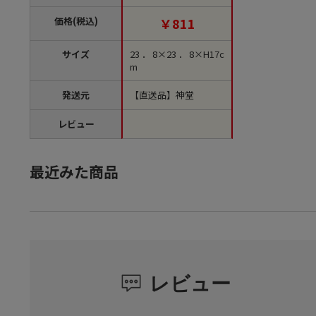
【直送品】
価格(税込)
￥811
サイズ
23．8×23．8×H17c
m
発送元
【直送品】神堂
レビュー
最近みた商品
レビュー