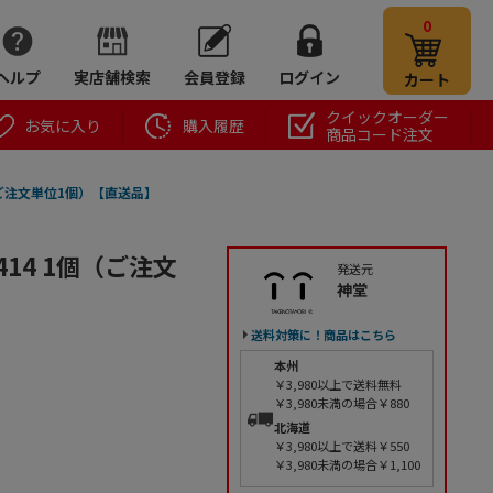
0
ヘルプ
実店舗検索
会員登録
ログイン
カート
クイックオーダー
お気に入り
購入履歴
商品コード注文
個（ご注文単位1個）【直送品】
414 1個（ご注文
発送元
神堂
送料対策に！商品はこちら
本州
￥3,980以上で送料無料
￥3,980未満の場合￥880
北海道
￥3,980以上で送料￥550
￥3,980未満の場合￥1,100