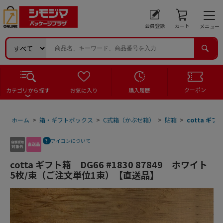
会員登録
カート
メニュー
クーポン
カテゴリから探す
お気に入り
購入履歴
ホーム
>
箱・ギフトボックス
>
C式箱（かぶせ箱）
>
貼箱
>
cotta ギ
アイコンについて
cotta ギフト箱 DG66 #1830 87849 ホワイト
5枚/束（ご注文単位1束）【直送品】