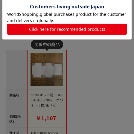
貼箱の人気商品との比較
商品名
cotta ギフト箱 DG6
6 #1830 87849 ホワ
イト 5枚/束（ご注文
単位1束）【直送品】
価格(税
￥1,107
込)
サイズ
180×300×66mm