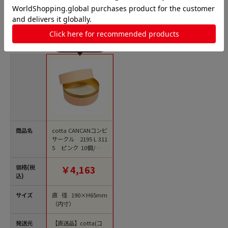
サークルボックスの人気商品との比較
商品名
cotta CANCANコンビ
サークル 2195 L 311
5 ピンク 10個/セッ
ト（ご注文単位1セッ
ト）【直送品】
価格(税
￥4,163
込)
サイズ
直径190×H65mm
（内寸）
発送元
【直送品】cotta(コ