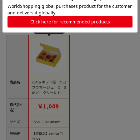
N式箱（身フタ一体型箱）の人気商品との比較
商品名
cotta ギフト箱 エコ
フロマージュ C 5
8329 クリーム 10枚/
束（ご注文単位1束）
【直送品】
価格(税
￥1,049
込)
サイズ
155×110×40mm
発送元
【直送品】cotta(コ
ッタ)