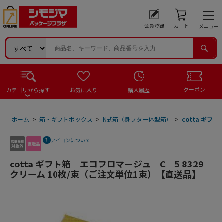
会員登録
カート
メニュー
クーポン
カテゴリから探す
お気に入り
購入履歴
ホーム
>
箱・ギフトボックス
>
N式箱（身フタ一体型箱）
>
cotta ギフ
アイコンについて
cotta ギフト箱 エコフロマージュ C 5 8329
クリーム 10枚/束（ご注文単位1束）【直送品】