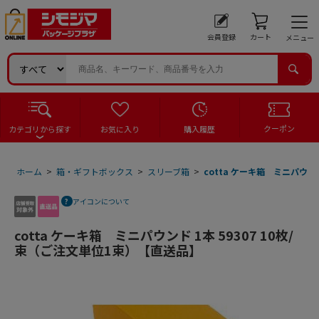
会員登録
カート
メニュー
クーポン
カテゴリから探す
お気に入り
購入履歴
ホーム
>
箱・ギフトボックス
>
スリーブ箱
>
cotta ケーキ箱 ミニパウン
アイコンについて
cotta ケーキ箱 ミニパウンド 1本 59307 10枚/
束（ご注文単位1束）【直送品】