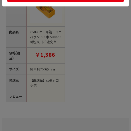
商品名
cotta ケーキ箱 ミニ
パウンド 1本 59307 1
0枚/束（ご注文単位1
束）【直送品】
価格(税
￥1,386
込)
サイズ
63×167×65mm
発送元
【直送品】cotta(コ
ッタ)
レビュー