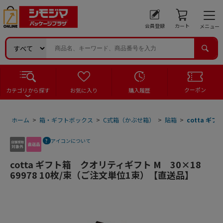
会員登録
カート
メニュー
クーポン
カテゴリから探す
お気に入り
購入履歴
ホーム
>
箱・ギフトボックス
>
C式箱（かぶせ箱）
>
貼箱
>
cotta ギ
アイコンについて
cotta ギフト箱 クオリティギフト M 30×18
69978 10枚/束（ご注文単位1束）【直送品】