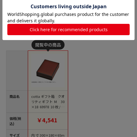
貼箱の人気商品との比較
商品名
cotta ギフト箱 クオ
リティギフト M 30
×18 69978 10枚/束
（ご注文単位1束）
【直送品】
価格(税
￥4,541
込)
サイズ
内寸300×180×65m