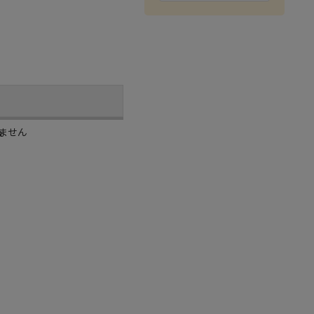
ません
m