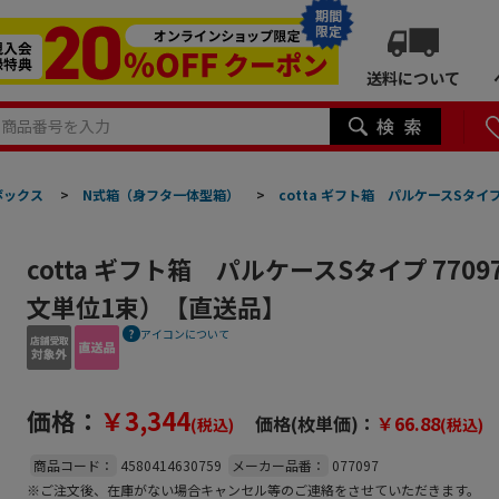
期間
限定
送料について
ボックス
>
N式箱（身フタ一体型箱）
>
cotta ギフト箱 パルケースSタイプ
cotta ギフト箱 パルケースSタイプ 7709
文単位1束）【直送品】
アイコンについて
価格：
￥3,344
価格(枚単価)：
￥66.88
(税込)
(税込)
商品コード：
4580414630759
メーカー品番：
077097
※ご注文後、在庫がない場合キャンセル等のご連絡をさせていただきます。