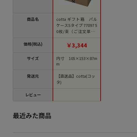
商品名
cotta ギフト箱 パル
ケースSタイプ 77097 5
0枚/束（ご注文単位1
束）【直送品】
価格(税込)
￥3,344
サイズ
内寸 105×153×87m
m
発送元
【直送品】cotta(コッ
タ)
レビュー
最近みた商品