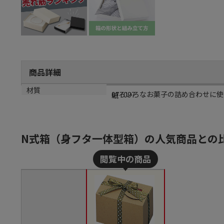
商品詳細
商品説明
メーカー品番
材質
いろいろなお菓子の詰め合わせに使
077097
紙
N式箱（身フタ一体型箱）の人気商品との