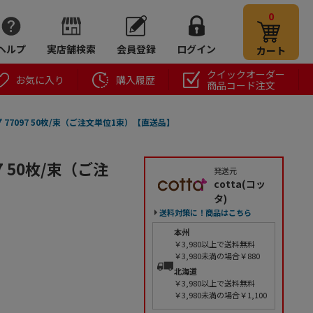
0
ヘルプ
実店舗検索
会員登録
ログイン
カート
クイックオーダー
お気に入り
購入履歴
商品コード注文
 77097 50枚/束（ご注文単位1束）【直送品】
7 50枚/束（ご注
発送元
cotta(コッ
タ)
送料対策に！商品はこちら
本州
￥3,980以上で送料無料
￥3,980未満の場合￥880
北海道
￥3,980以上で送料無料
￥3,980未満の場合￥1,100