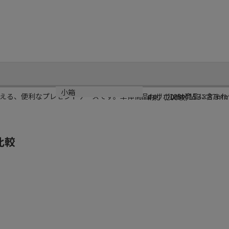
サイズ
小箱
える、便利なプレゼントケースです。単体商品。リボンは商品に含まれ
内寸 105×153×87m
4束（200枚）
比較