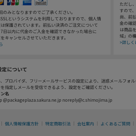
ただし
すので
1回のみとなりますのでご了承ください。
尚、前
SSLというシステムを利用しておりますので、個人情
金の確
報は保護されています。前払い決済のご注文について
は商品
り7日以内に代金のご入金を確認できなかった場合に
域」の
文をキャンセルさせていただきます。
>詳しく
ら
設定について
ル、プロバイダ、フリーメールサービスの設定により、迷惑メールフォル
ンを指定しメールを受信できるよう、設定をご確認ください。
イン名
p @packageplaza.sakura.ne.jp noreply@c.shimojima.jp
個人情報保護方針
特定商取引法
会社案内
よくあるご質問