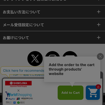
お支払い方法について
メール受信設定について
お届けについて
TOP
初めてご利用のお客様へ
ご利用案内
ご利用規約
個人情報保護方針
特定商取引法
会社案内
よくあるご質問
お問い合わせ
ピンポイントサーチ
サイトマップ
WEBカタログ
英語版TOP
当サイトはクッキー（Cookie）を使用しています。Cookieの使用に同意いた
Copyright© 2018 SHIMOJIMA Co.,Ltd. All Rights Reserved.
だける場合は「OK」をクリックしてください。