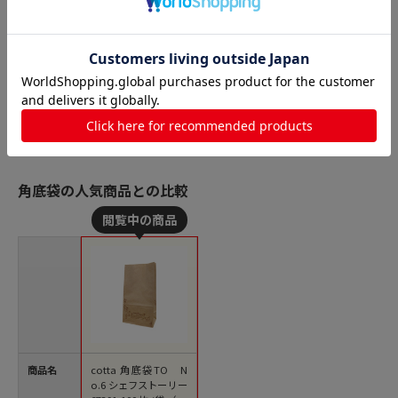
角底袋の人気商品との比較
商品名
cotta 角底袋TO N
o.6 シェフストーリー