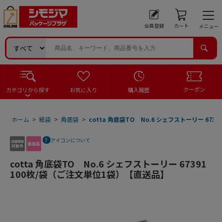
会員登録
カート
メニュー
クーポン
カテゴリから探す
お気に入り
購入履歴
ホーム
>
紙袋
>
角底袋
>
cotta 角底袋TO No.6 シェフストーリー 67
アイコンについて
cotta 角底袋TO No.6 シェフストーリー 67391
100枚/袋（ご注文単位1袋）【直送品】