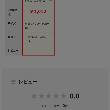
67391 100枚/袋（ご
注文単位1袋）【直送
品】
価格(税
￥1,012
込)
サイズ
W150×D90×H280m
m
発送元
【直送品】cotta(コ
ッタ)
レビュー
レビュー
0.0
0
レビュー件数：
件