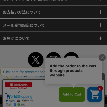
お支払い方法について
メール受信設定について
お届けについて
TOP
初めてご利用のお客様へ
ご利用案内
ご利用規約
個人情報保護方針
特定商取引法
会社案内
よくあるご質問
お問い合わせ
ピンポイントサーチ
サイトマップ
WEBカタログ
英語版TOP
当サイトはクッキー（Cookie）を使用しています。Cookieの使用に同意いた
Copyright© 2018 SHIMOJIMA Co.,Ltd. All Rights Reserved.
だける場合は「OK」をクリックしてください。