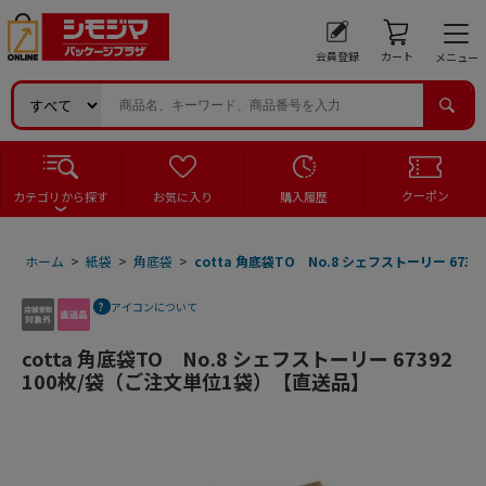
会員登録
カート
メニュー
クーポン
カテゴリから探す
お気に入り
購入履歴
ホーム
>
紙袋
>
角底袋
>
cotta 角底袋TO No.8 シェフストーリー 67
アイコンについて
cotta 角底袋TO No.8 シェフストーリー 67392
100枚/袋（ご注文単位1袋）【直送品】