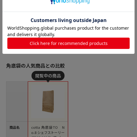
角底袋の人気商品との比較
商品名
cotta 角底袋TO N
o.8 シェフストーリー