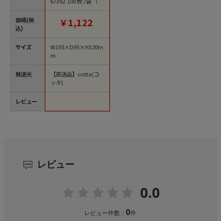
67392 100枚/袋（ご
注文単位1袋）【直送
品】
価格(税
￥1,122
込)
サイズ
W155×D95×H320m
m
発送元
【直送品】cotta(コ
ッタ)
レビュー
レビュー
0.0
0
レビュー件数：
件