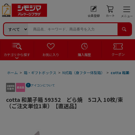
会員登録
カート
メニュー
クーポン
カテゴリから探す
お気に入り
購入履歴
ホーム
>
箱・ギフトボックス
>
N式箱（身フタ一体型箱）
>
cotta 和菓
アイコンについて
cotta 和菓子箱 59352 どら焼 5コ入 10枚/束
（ご注文単位1束）【直送品】