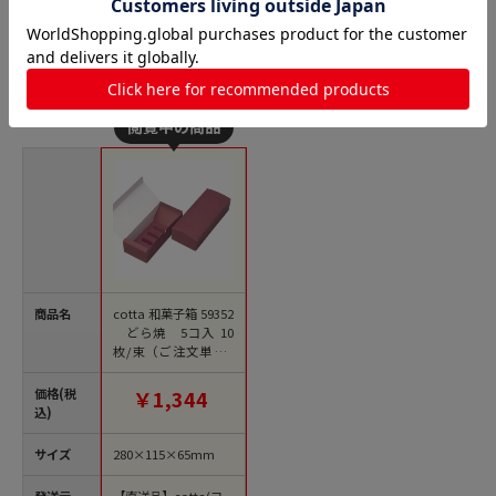
N式箱（身フタ一体型箱）の人気商品との比較
商品名
cotta 和菓子箱 59352
どら焼 5コ入 10
枚/束（ご注文単位1
束）【直送品】
価格(税
￥1,344
込)
サイズ
280×115×65mm