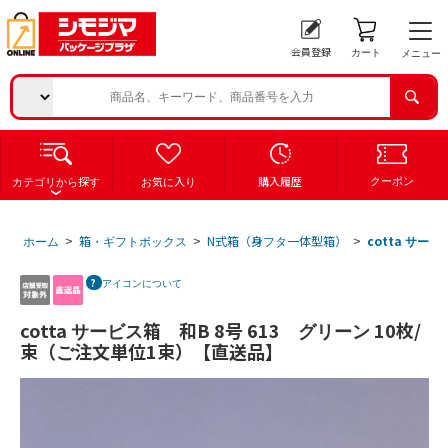
会員登録
カート
メニュー
クーポン
カテゴリから探す
お気に入り
購入履歴
ホーム
>
箱・ギフトボックス
>
N式箱（身フタ一体型箱）
>
cotta サー
アイコンについて
cotta サービス箱 和B 8号 613 グリーン 10枚/
束（ご注文単位1束）【直送品】