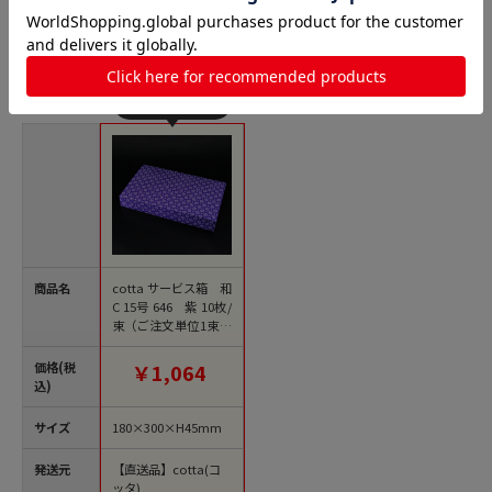
N式箱（身フタ一体型箱）の人気商品との比較
商品名
cotta サービス箱 和
C 15号 646 紫 10枚/
束（ご注文単位1束）
【直送品】
価格(税
￥1,064
込)
サイズ
180×300×H45mm
発送元
【直送品】cotta(コ
ッタ)