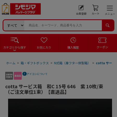
会員登録
カート
メニュー
クーポン
カテゴリから探す
お気に入り
購入履歴
ホーム
>
箱・ギフトボックス
>
N式箱（身フタ一体型箱）
>
cotta サー
アイコンについて
cotta サービス箱 和C 15号 646 紫 10枚/束
（ご注文単位1束）【直送品】