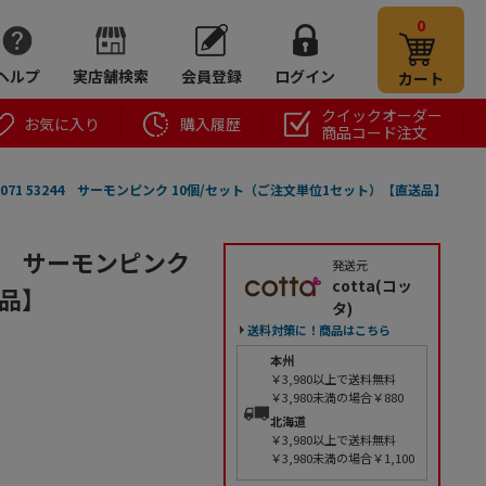
0
ヘルプ
実店舗検索
会員登録
ログイン
カート
クイックオーダー
お気に入り
購入履歴
商品コード注文
1071 53244 サーモンピンク 10個/セット（ご注文単位1セット）【直送品】
244 サーモンピンク
発送元
cotta(コッ
送品】
タ)
送料対策に！商品はこちら
本州
￥3,980以上で送料無料
￥3,980未満の場合￥880
北海道
￥3,980以上で送料無料
￥3,980未満の場合￥1,100