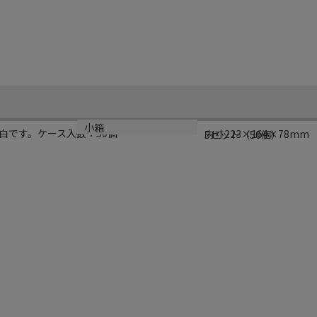
サイズ
小箱
白です。ケース入数：50個
内寸223×164×78mm
5セット（50個）