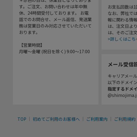
＊赤色の日は、休業日となっておりま
す。ご注文、お問い合わせは年中無
お支払回数は
休、24時間受付しております。 お電
なお、弊社では
話でのお問合せ、メール返信、発送業
報に関わる情
務は営業日のみ対応させていただいて
は、注文日よ
おります。
は、そのご注
>詳しくはこち
【営業時間】
月曜～金曜 (祝日を除く) 9:00～17:00
メール受信
キャリアメー
以下のドメイ
指定するドメ
@shimojima.j
TOP
初めてご利用のお客様へ
ご利用案内
ご利用規約