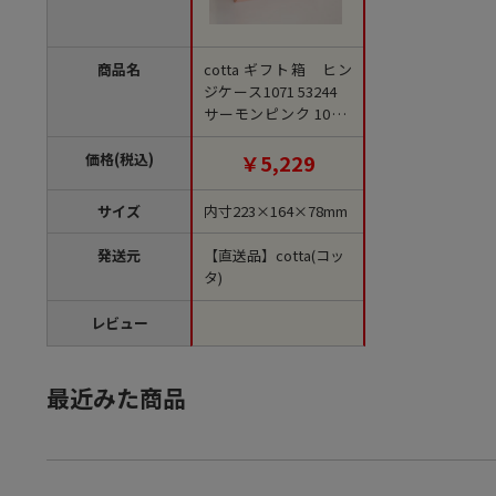
商品名
cotta ギフト箱 ヒン
ジケース1071 53244
サーモンピンク 10個/
セット（ご注文単位1
セット）【直送品】
価格(税込)
￥5,229
サイズ
内寸223×164×78mm
発送元
【直送品】cotta(コッ
タ)
レビュー
最近みた商品