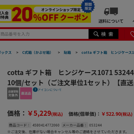
期間
限定
送料について
ボックス
>
C式箱（かぶせ箱）
>
貼箱
>
cotta ギフト箱 ヒンジケース
cotta ギフト箱 ヒンジケース1071 53
10個/セット（ご注文単位1セット）【直
アイコンについて
価格：
￥5,229
価格(個単価)：
￥522.90
(税込)
(税込)
商品コード：
4580414772060
メーカー品番：
053244
※ご注文後、在庫がない場合キャンセル等のご連絡をさせていただきます。