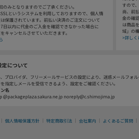
すので
1回のみとなりますのでご了承ください。
尚、前
SSLというシステムを利用しておりますので、個人情
金の確
報は保護されています。前払い決済のご注文について
は商品
り7日以内に代金のご入金を確認できなかった場合に
域」の
文をキャンセルさせていただきます。
>詳しく
ら
設定について
ル、プロバイダ、フリーメールサービスの設定により、迷惑メールフォル
ンを指定しメールを受信できるよう、設定をご確認ください。
イン名
p @packageplaza.sakura.ne.jp noreply@c.shimojima.jp
個人情報保護方針
特定商取引法
会社案内
よくあるご質問