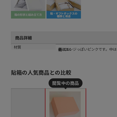
商品詳細
商品説明
メーカー品番
材質
表はエンジっぽいピンクです。中は
053244
紙
貼箱の人気商品との比較