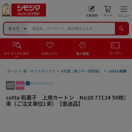
会員登録
カート
メニュー
クーポン
カテゴリから探す
お気に入り
購入履歴
ホーム
>
箱・ギフトボックス
>
N式箱（身フタ一体型箱）
>
cotta 和菓
アイコンについて
cotta 和菓子 上用カートン No20 77124 50枚/
束（ご注文単位1束）【直送品】