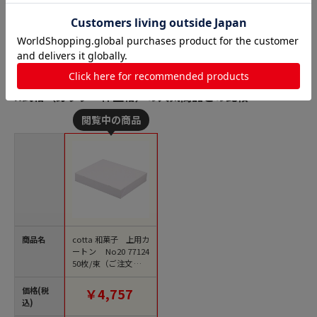
N式箱（身フタ一体型箱）の人気商品との比較
商品名
cotta 和菓子 上用カ
ートン No20 77124
50枚/束（ご注文単位
1束）【直送品】
価格(税
￥4,757
込)