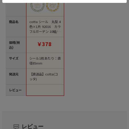
商品名
cotta シール 丸型 4
色×1片 92016 カラ
フルガーデン 10組/束
（ご注文単位1束）
【直送品】
価格(税
￥378
込)
サイズ
シール1枚あたり：直
径85mm
発送元
【直送品】cotta(コ
ッタ)
レビュー
レビュー