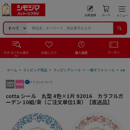
会員登録
カート
メニュー
クーポン
カテゴリから探す
お気に入り
購入履歴
ホーム
>
ラッピング用品
>
ラッピングシール
>
一般ギフトシール
>
cot
アイコンについて
cotta シール 丸型 4色×1片 92016 カラフルガ
ーデン 10組/束（ご注文単位1束）【直送品】