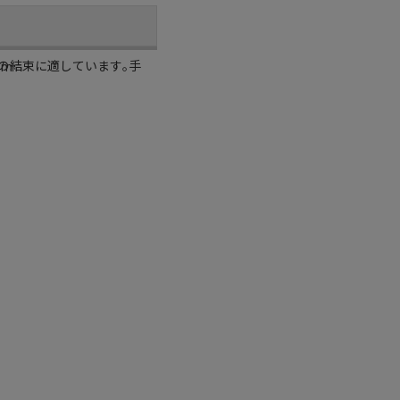
の結束に適しています｡手
cm