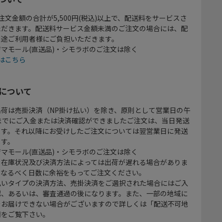
注文金額の合計が5,500円(税込)以上で、配送料をサービスさ
ただきます。配送料サービス金額未満のご注文の場合には、配
別途ご利用者様にご負担いただきます。
マモール(直送品)・シモラボのご注文は除く
はこちら
について
出荷は売掛決済（NP掛け払い）を除き、原則として営業日の午
時までにご入金または決済確認ができましたご注文は、当日発送
ます。それ以降にお受けしたご注文については翌営業日に発送
ます。
マモール(直送品)・シモラボのご注文は除く
、在庫状況及び決済方法によっては出荷が遅れる場合がありま
、なるべく日数に余裕をもってご注文ください。
払いタイプの決済方法、売掛決済をご選択された場合にはご入
認、あるいは、審査通過の後になります。また、一部の地域に
をお届けできない場合がございますので詳しくは「配送不可地
欄をご覧下さい。