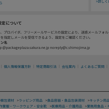
>詳しく
ら
設定について
ル、プロバイダ、フリーメールサービスの設定により、迷惑メールフォル
ンを指定しメールを受信できるよう、設定をご確認ください。
イン名
p @packageplaza.sakura.ne.jp noreply@c.shimojima.jp
個人情報保護方針
特定商取引法
会社案内
よくあるご質問
>
梱包資材
>
ラッピング用品
>
食品容器・食品包装資材
>
キッチン用
作業服・ワークウェア・安全靴
>
医療用品・介護用品
>
業務用食品・