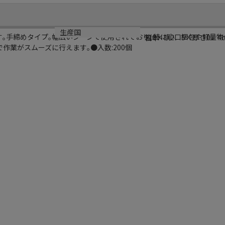
サイズ
生産国
す｡手締めタイプ｡幅広いシーンで使用されており､特に小口梱包や軽量物
縦6×横2．5×厚さ0．4
日本
作業がスムーズに行えます｡●入数:200個