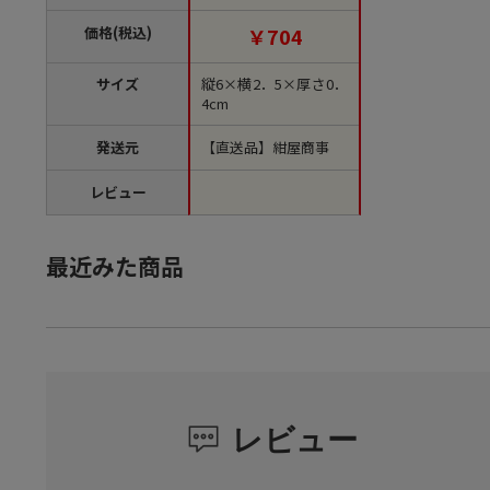
位1束）【直送品】
価格(税込)
￥704
サイズ
縦6×横2．5×厚さ0．
4cm
発送元
【直送品】紺屋商事
レビュー
最近みた商品
レビュー