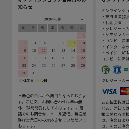
知らせ
オンラインシ
・売掛決済(会
・代金引換
・クレジット
・シモジマカ
・コンビニ決済
・インターネッ
・ペイジーATM
コンビニ決済
クレジットカ
＊赤色の日は、休業日となっておりま
す。ご注文、お問い合わせは年中無
お支払回数は
休、24時間受付しております。 お電
なお、弊社では
話でのお問合せ、メール返信、発送業
報に関わる情
務は営業日のみ対応させていただいて
は、注文日よ
おります。
は、そのご注