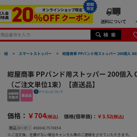
期間
限定
送料について
>
紐
>
スマートストッパー
>
紺屋商事 PPバンド用ストッパー 200個入 00
紺屋商事 PPバンド用ストッパー 200個入 00
（ご注文単位1束）【直送品】
アイコンについて
価格：
￥704
価格(個単価)：
￥3.52
(税込)
(税込)
商品コード：
4580417570854
※ご注文後、在庫がない場合キャンセル等のご連絡をさせていただきます。