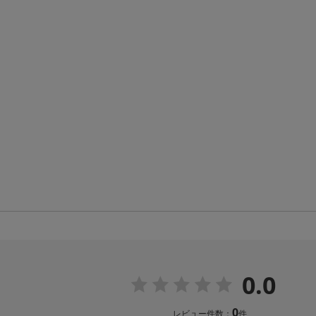
0.0
0
レビュー件数：
件