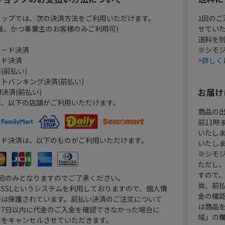
ョップでは、次の決済方法をご利用いただけます。
1回のご
員、かつ事業主のお客様のみご利用可)
せてい
送料を
カード決済
※シモジ
ード決済
>詳しく
(前払い)
トバンキング決済(前払い)
お届け
決済(前払い)
は、以下の店舗がご利用いただけます。
商品の
前11
いたし
ード決済は、以下のものがご利用いただけます。
いたし
※シモジ
ただし
すので
1回のみとなりますのでご了承ください。
尚、前
SSLというシステムを利用しておりますので、個人情
金の確
報は保護されています。前払い決済のご注文について
は商品
り7日以内に代金のご入金を確認できなかった場合に
域」の
文をキャンセルさせていただきます。