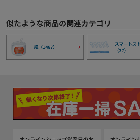
似たような商品の関連カテゴリ
スマートス
紐（
1487
）
（
37
）
オンラインショップ営業日のお
オンライン