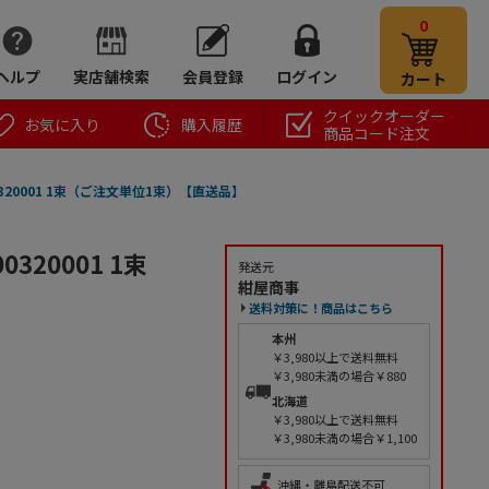
0
ヘルプ
実店舗検索
会員登録
ログイン
カート
クイックオーダー
お気に入り
購入履歴
商品コード注文
320001 1束（ご注文単位1束）【直送品】
320001 1束
発送元
紺屋商事
送料対策に！商品はこちら
本州
￥3,980以上で送料無料
￥3,980未満の場合￥880
北海道
￥3,980以上で送料無料
￥3,980未満の場合￥1,100
沖縄・離島配送不可