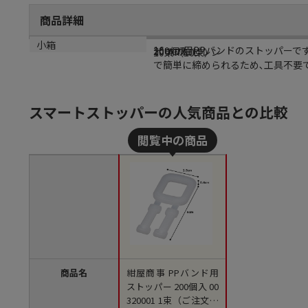
商品詳細
商品説明
規格
材質
小箱
16mm用PPバンドのストッパーで
200個入
ポリプロピレン
10束（10束）
で簡単に締められるため､工具不要で
スマートストッパーの人気商品との比較
商品名
紺屋商事 PPバンド用
ストッパー 200個入 00
320001 1束（ご注文単