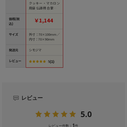
クッキー・マカロン
用袋 仏語柄 合掌貼り
ホワイト 100枚/袋
価格(税
￥1,144
込)
サイズ
外寸：70×100mm／
内寸：70×90mm
発送元
シモジマ
レビュー
(1)
5
レビュー
5.0
1
レビュー件数：
件