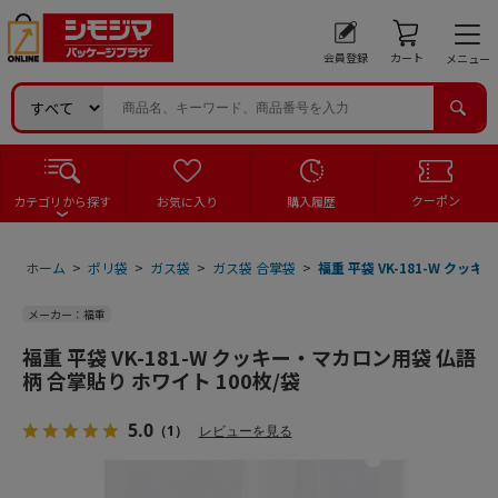
会員登録
カート
メニュー
クーポン
カテゴリから探す
お気に入り
購入履歴
ホーム
>
ポリ袋
>
ガス袋
>
ガス袋 合掌袋
>
福重 平袋 VK-181-W クッ
メーカー：福重
福重 平袋 VK-181-W クッキー・マカロン用袋 仏語
柄 合掌貼り ホワイト 100枚/袋
5.0
（1）
レビューを見る