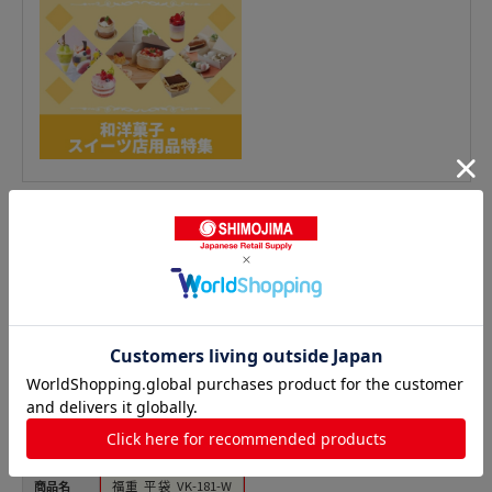
ガス袋 合掌袋の人気商品との比較
商品名
福重 平袋 VK-181-W