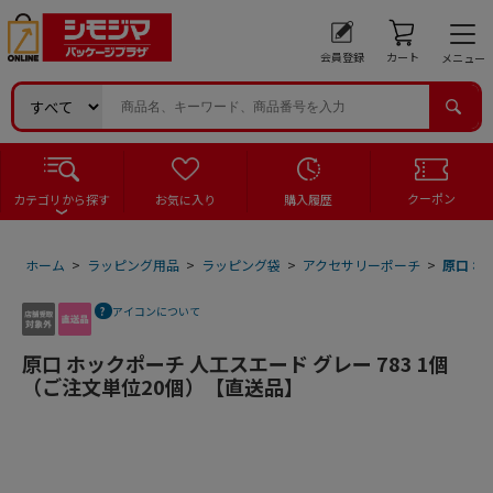
会員登録
カート
メニュー
クーポン
カテゴリから探す
お気に入り
購入履歴
ホーム
>
ラッピング用品
>
ラッピング袋
>
アクセサリーポーチ
>
原口 ホ
アイコンについて
原口 ホックポーチ 人工スエード グレー 783 1個
（ご注文単位20個）【直送品】