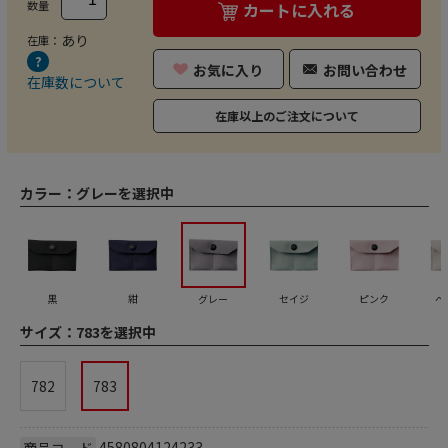
数量
カートに入れる
あり
在庫：
お気に入り
お問い合わせ
在庫数について
在庫以上のご注文について
カラー：
グレーを選択中
黒
紺
グレー
セイジ
ピンク
ベ
サイズ：
783を選択中
782
783
4580804124233
商品コード