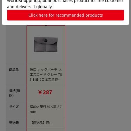
アクセサリーポーチの人気商品との比較
商品名
原口 ホックポーチ 人
工スエード グレー 78
3 1個（ご注文単位20
個）【直送品】
価格(税
￥287
込)
サイズ
幅80×奥行50×高さ7
mm
発送元
【直送品】原口