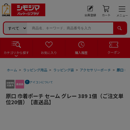
会員登録
カート
メニュー
クーポン
カテゴリから探す
お気に入り
購入履歴
ホーム
>
ラッピング用品
>
ラッピング袋
>
アクセサリーポーチ
>
原口 巾
アイコンについて
原口 巾着ポーチ セーム グレー 389 1個（ご注文単
位20個）【直送品】