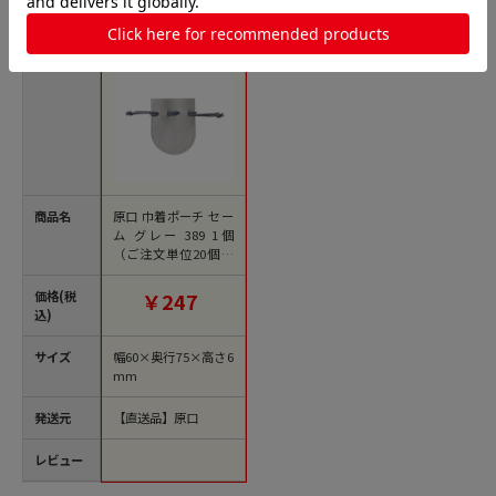
商品名
原口 巾着ポーチ セー
ム グレー 389 1個
（ご注文単位20個）
【直送品】
価格(税
￥247
込)
サイズ
幅60×奥行75×高さ6
mm
発送元
【直送品】原口
レビュー