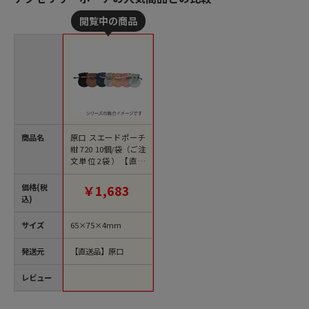
商品名
原口 スエードポーチ
紺 720 10個/袋（ご注
文単位2袋）【直送
品】
価格(税
￥1,683
込)
サイズ
65×75×4mm
発送元
【直送品】原口
レビュー