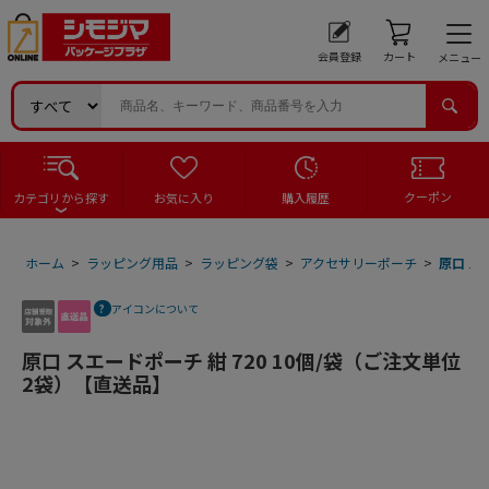
会員登録
カート
メニュー
クーポン
カテゴリから探す
お気に入り
購入履歴
ホーム
>
ラッピング用品
>
ラッピング袋
>
アクセサリーポーチ
>
原口 ス
アイコンについて
原口 スエードポーチ 紺 720 10個/袋（ご注文単位
2袋）【直送品】