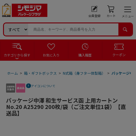
会員登録
カート
メニュー
クーポン
カテゴリから探す
お気に入り
購入履歴
ホーム
>
箱・ギフトボックス
>
N式箱（身フタ一体型箱）
>
パッケージ中澤 
アイコンについて
パッケージ中澤 和生サービス函 上用カートン
No.20 A25290 200枚/袋（ご注文単位1袋）【直
送品】