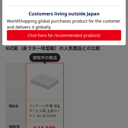
N式箱（身フタ一体型箱）の人気商品との比較
商品名
パッケージ中澤 和生
サービス函 上用カー
トン No.20 A25290 2
00枚/袋（ご注文単位
1袋）【直送品】
価格(税
￥15,840