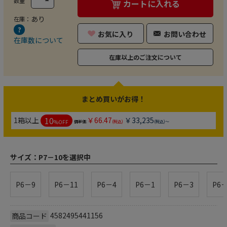
数量
カートに入れる
あり
在庫：
お気に入り
お問い合わせ
在庫数について
在庫以上のご注文について
まとめ買いがお得！
10
1箱以上
￥66.47
￥33,235
%OFF
個単価:
(税込)
(税込)～
サイズ：
P7－10を選択中
P6－9
P6－11
P6－4
P6－1
P6－3
P6－
4582495441156
商品コード