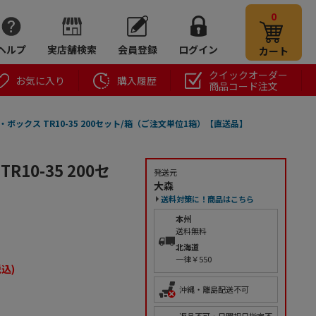
0
ヘルプ
実店舗検索
会員登録
ログイン
カート
クイックオーダー
お気に入り
購入履歴
商品コード注文
ボックス TR10-35 200セット/箱（ご注文単位1箱）【直送品】
0-35 200セ
発送元
大森
送料対策に！商品はこちら
本州
送料無料
北海道
一律￥550
税込)
沖縄・離島配送不可