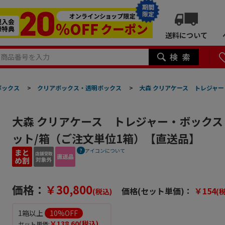
期間
限定
送料について
ボックス
>
クリアボックス・透明ボックス
>
大森 クリアケース トレジャー・
大森 クリアケース トレジャー・ボックス TR1
ット/箱（ご注文単位1箱）【直送品】
アイコンについて
価格：
￥30,800
価格(セット単価)：
￥154
(税込)
(
1箱以上
10
%OFF
￥138.60
(税込)
セット単価: