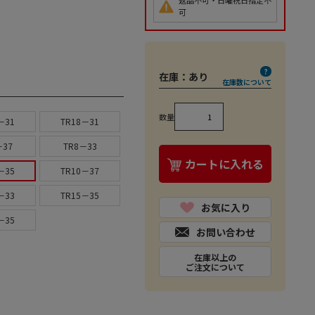
返品不可・日曜祝日指定不
可
在庫：
あり
在庫数について
数量
－31
TR18－31
－37
TR8－33
カートに入れる
－35
TR10－37
－33
TR15－35
お気に入り
－35
お問い合わせ
在庫以上の
ご注文について