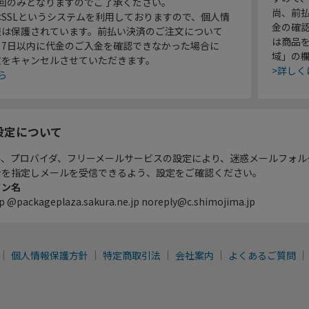
1回のみとなりますのでご了承ください。
尚、前
SSLというシステムを利用しておりますので、個人情
金の確
報は保護されています。前払い決済のご注文について
は商品
り7日以内に代金のご入金を確認できなかった場合に
域」の
文をキャンセルさせていただきます。
>詳しく
ら
設定について
ル、プロバイダ、フリーメールサービスの設定により、迷惑メールフォル
ンを指定しメールを受信できるよう、設定をご確認ください。
イン名
p @packageplaza.sakura.ne.jp noreply@c.shimojima.jp
個人情報保護方針
特定商取引法
会社案内
よくあるご質問