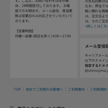
す。ご注文、お問い合わせは年中無
お支払回数は
休、24時間受付しております。 お電
なお、弊社では
話でのお問合せ、メール返信、発送業
報に関わる情
務は営業日のみ対応させていただいて
は、注文日よ
おります。
は、そのご注
>詳しくはこち
【営業時間】
月曜～金曜 (祝日を除く) 9:00～17:00
メール受信
キャリアメー
以下のドメイ
指定するドメ
@shimojima.j
TOP
初めてご利用のお客様へ
ご利用案内
ご利用規約