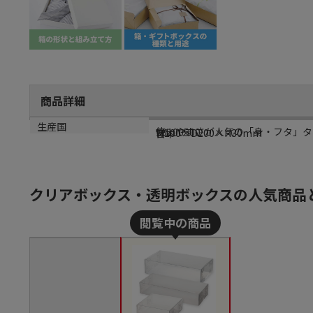
商品詳細
商品説明
メーカー品番
サイズ
生産国
使いやすさが人気の「身・フタ」タ
10100500
W100×D200×H30mm
日本
クリアボックス・透明ボックスの人気商品