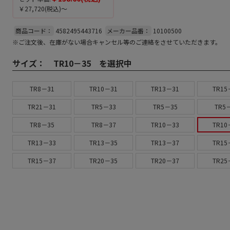
￥27,720
(税込)～
商品コード：
4582495443716
メーカー品番：
10100500
※ご注文後、在庫がない場合キャンセル等のご連絡をさせていただきます。
サイズ：
TR10－35 を選択中
TR8－31
TR10－31
TR13－31
TR15
TR21－31
TR5－33
TR5－35
TR5
TR8－35
TR8－37
TR10－33
TR10
TR13－33
TR13－35
TR13－37
TR15
TR15－37
TR20－35
TR20－37
TR25