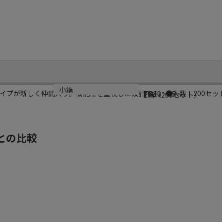
規格
材質
小箱
イプが新しく仲間入り。機能性を重視した設計です。●入数：200セッ
TR10－35
PVC
1箱（200セット）
との比較