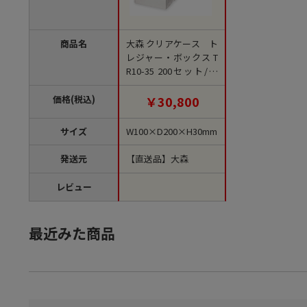
商品名
大森 クリアケース ト
レジャー・ボックス T
R10-35 200セット/箱
（ご注文単位1箱）
【直送品】
価格(税込)
￥30,800
サイズ
W100×D200×H30mm
発送元
【直送品】大森
レビュー
最近みた商品