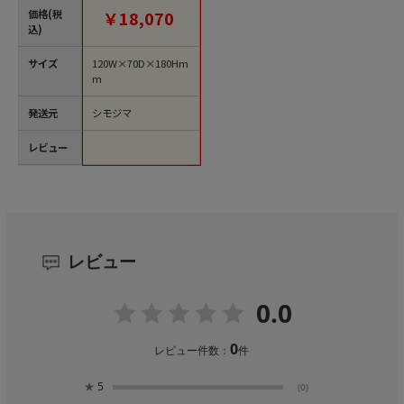
【直送品】
価格(税
￥18,070
込)
サイズ
120W×70D×180Hm
m
発送元
シモジマ
レビュー
レビュー
0.0
0
レビュー件数：
件
★
5
(0)