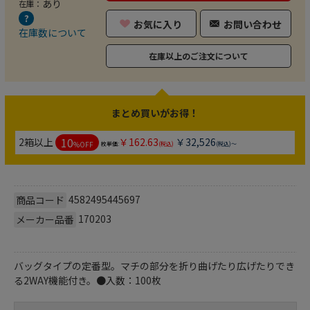
あり
在庫：
お気に入り
お問い合わせ
在庫数について
在庫以上のご注文について
まとめ買いがお得！
10
2箱以上
￥162.63
￥32,526
%OFF
枚単価:
(税込)
(税込)～
4582495445697
商品コード
170203
メーカー品番
バッグタイプの定番型。マチの部分を折り曲げたり広げたりでき
る2WAY機能付き。●入数：100枚