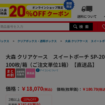
期間
限定
送料について
ボックス
>
クリアボックス・透明ボックス
>
大森 クリアケース スイートポー
大森 クリアケース スイートポーチ SP-2
100枚/箱（ご注文単位1箱）【直送品】
アイコンについて
価格：
￥18,070
価格(枚単価)：
￥180.70
(税込)
(税込
2箱以上
10
%OFF
￥162.63
(税込)
枚単価: