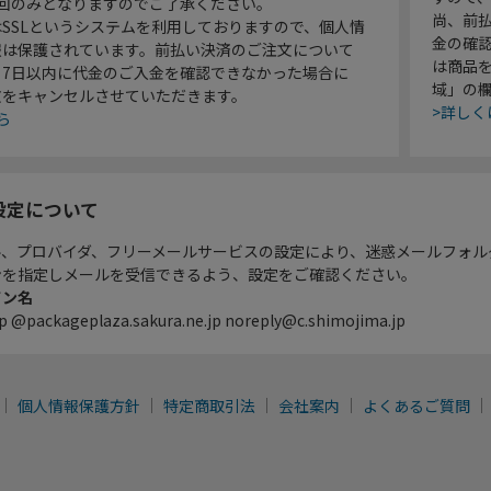
1回のみとなりますのでご了承ください。
尚、前
SSLというシステムを利用しておりますので、個人情
金の確
報は保護されています。前払い決済のご注文について
は商品
り7日以内に代金のご入金を確認できなかった場合に
域」の
文をキャンセルさせていただきます。
>詳しく
ら
設定について
ル、プロバイダ、フリーメールサービスの設定により、迷惑メールフォル
ンを指定しメールを受信できるよう、設定をご確認ください。
イン名
p @packageplaza.sakura.ne.jp noreply@c.shimojima.jp
個人情報保護方針
特定商取引法
会社案内
よくあるご質問