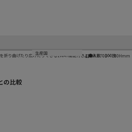
サイズ
生産国
折り曲げたり広げたりできる2WAY機能付き。●入数：100枚
120W×70D×180Hmm
日本
との比較