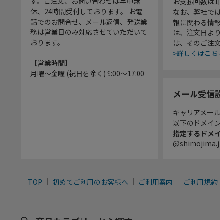
す。ご注文、お問い合わせは年中無
お支払回数は
休、24時間受付しております。 お電
なお、弊社では
話でのお問合せ、メール返信、発送業
報に関わる情
務は営業日のみ対応させていただいて
は、注文日よ
おります。
は、そのご注
>詳しくはこち
【営業時間】
月曜～金曜 (祝日を除く) 9:00～17:00
メール受信
キャリアメー
以下のドメイ
指定するドメ
@shimojima.j
TOP
初めてご利用のお客様へ
ご利用案内
ご利用規約