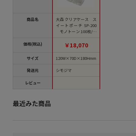
商品名
大森 クリアケース ス
イートポーチ SP-200
モノトーン 100枚/箱
（ご注文単位1箱）
【直送品】
価格(税込)
￥18,070
サイズ
120W×70D×180Hmm
発送元
シモジマ
レビュー
最近みた商品