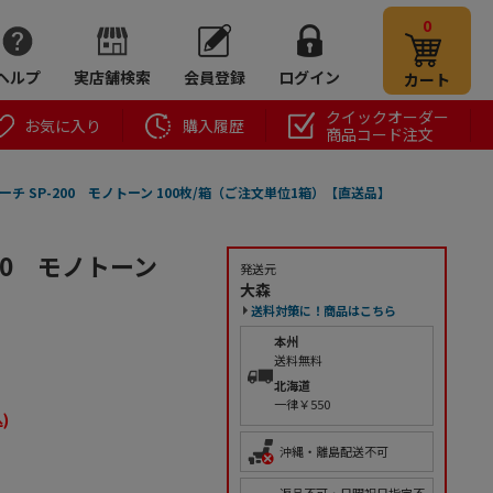
0
ヘルプ
実店舗検索
会員登録
ログイン
カート
クイックオーダー
お気に入り
購入履歴
商品コード注文
チ SP-200 モノトーン 100枚/箱（ご注文単位1箱）【直送品】
00 モノトーン
発送元
大森
送料対策に！商品はこちら
本州
送料無料
北海道
一律￥550
)
沖縄・離島配送不可