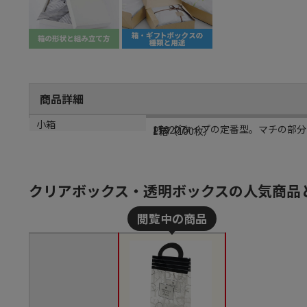
商品詳細
商品説明
メーカー品番
材質
小箱
バッグタイプの定番型。マチの部分を
170207
PET
1箱（100枚）
クリアボックス・透明ボックスの人気商品