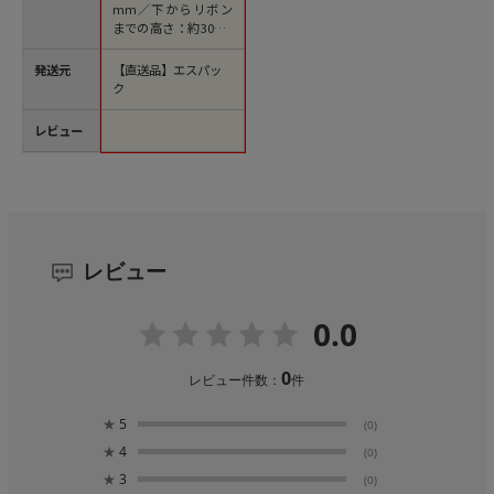
mm／下からリボン
までの高さ：約300m
m
発送元
【直送品】エスパッ
ク
レビュー
レビュー
0.0
0
レビュー件数：
件
★
5
(0)
★
4
(0)
★
3
(0)