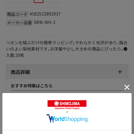
4582522892937
商品コード
NRB-WH-3
メーカー品番
リボンを結ぶだけの簡単ラッピング｡やわらかく光沢があり､風合
いのよい梨地素材です｡お洋服や少し大きめの商品にぴったり｡●
入数:20枚
商品詳細
おすすめ特集はこちら