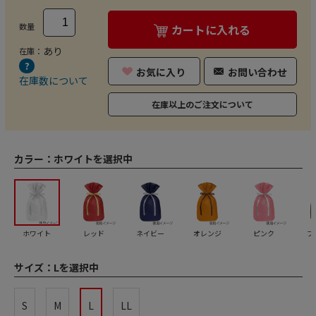
数量
カートに入れる
あり
在庫：
お気に入り
お問い合わせ
在庫数について
在庫以上のご注文について
カラー：
ホワイトを選択中
ホワイト
レッド
ネイビー
オレンジ
ピンク
ブ
サイズ：
Lを選択中
S
M
L
LL