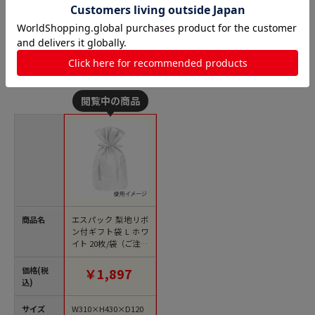
梨地巾着の人気商品との比較
商品名
エスパック 梨地リボ
ン付ギフト袋 L ホワ
イト 20枚/袋（ご注文
単位1袋)【直送品】
価格(税
￥1,897
込)
サイズ
W310×H430×D120