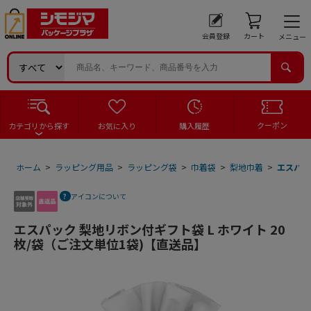
会員登録
カート
メニュー
クーポン
カテゴリから探す
お気に入り
購入履歴
ホーム
>
ラッピング用品
>
ラッピング袋
>
巾着袋
>
梨地巾着
>
エスパッ
アイコンについて
エスパック 梨地リボン付ギフト袋 L ホワイト 20
枚/袋（ご注文単位1袋)【直送品】