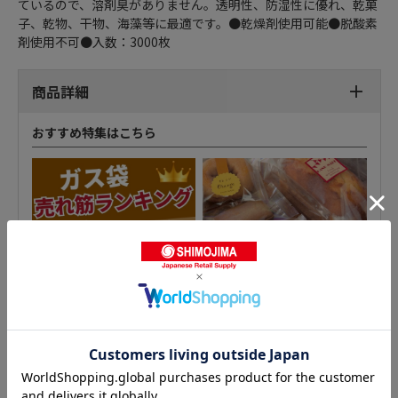
ているので、溶剤臭がありません。透明性、防湿性に優れ、乾菓
子、乾物、干物、海藻等に最適です。●乾燥剤使用可能●脱酸素
剤使用不可●入数：3000枚
商品詳細
おすすめ特集はこちら
パートコート袋 平袋の人気商品との比較