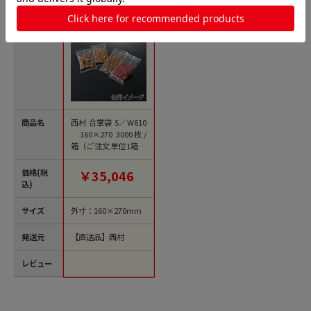
商品名
西村 合掌袋 S／W610
160×270 3000枚/
箱（ご注文単位1箱）
【直送品】
価格(税
￥35,046
込)
サイズ
外寸：160×270mm
発送元
【直送品】西村
レビュー