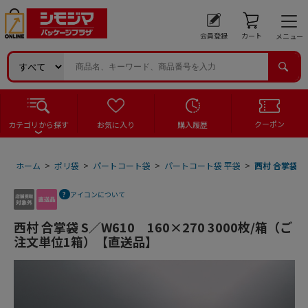
会員登録
カート
メニュー
クーポン
カテゴリから探す
お気に入り
購入履歴
ホーム
>
ポリ袋
>
パートコート袋
>
パートコート袋 平袋
>
西村 合掌袋 S
アイコンについて
西村 合掌袋 S／W610 160×270 3000枚/箱（ご
注文単位1箱）【直送品】