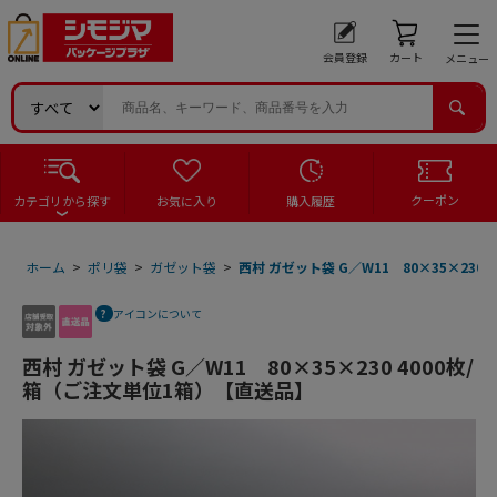
会員登録
カート
メニュー
クーポン
カテゴリから探す
お気に入り
購入履歴
ホーム
>
ポリ袋
>
ガゼット袋
>
西村 ガゼット袋 G／W11 80×35×230
アイコンについて
西村 ガゼット袋 G／W11 80×35×230 4000枚/
箱（ご注文単位1箱）【直送品】