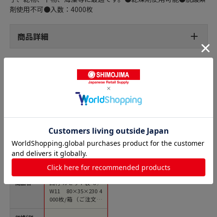
剤使用不可●入数：4000枚
商品詳細
ガゼット袋の人気商品との比較
商品名
西村 ガゼット袋 G／
W11 80×35×230 4
000枚/箱（ご注文単
位1箱）【直送品】