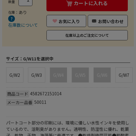
数量
カートに入れる
あり
在庫：
お気に入り
お問い合わせ
在庫数について
在庫以上のご注文について
サイズ：
G/W11を選択中
G/W2
G/W3
G/W4
G/W5
G/W6
G/W7
4582672151014
商品コード
50011
メーカー品番
パートコート部分の印刷には、環境に優しい水性インキを使用し
ているので、溶剤臭がありません。透明性、防湿性に優れ、乾菓
子、乾物、干物、海藻等に最適です。●乾燥剤使用可能●脱酸素