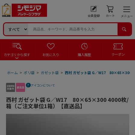
会員登録
カート
メニュー
クーポン
カテゴリから探す
お気に入り
購入履歴
ホーム
>
ポリ袋
>
ガゼット袋
>
西村 ガゼット袋 G／W17 80×65×300
アイコンについて
西村 ガゼット袋 G／W17 80×65×300 4000枚/
箱（ご注文単位1箱）【直送品】