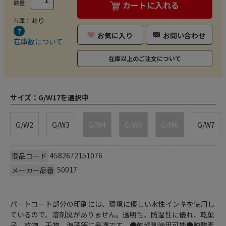
数量
カートに入れる
あり
在庫：
お気に入り
お問い合わせ
在庫数について
在庫以上のご注文について
サイズ：
G/W17を選択中
G/W2
G/W3
G/W4
G/W5
G/W6
G/W7
4582672151076
商品コード
50017
メーカー品番
パートコート部分の印刷には、環境に優しい水性インキを使用し
ているので、溶剤臭がありません。透明性、防湿性に優れ、乾菓
子、乾物、干物、海藻等に最適です。●乾燥剤使用可能●脱酸素