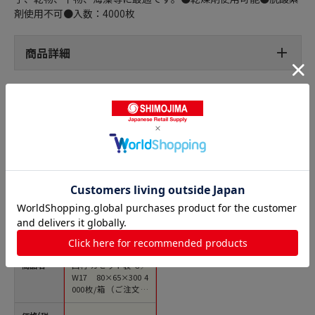
剤使用不可●入数：4000枚
商品詳細
ガゼット袋の人気商品との比較
商品名
西村 ガゼット袋 G／
W17 80×65×300 4
000枚/箱（ご注文単
位1箱）【直送品】