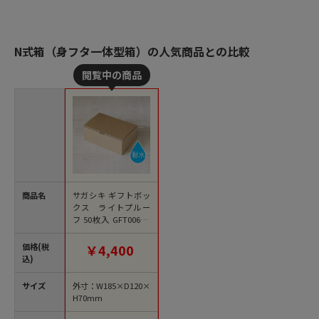
N式箱（身フタ一体型箱）の人気商品との比較
商品名
サガシキ ギフトボッ
クス ライトプルー
フ 50枚入 GFT006AA
＿S＿100 50枚/束（ご
注文単位2束）【直送
価格(税
￥4,400
品】
込)
サイズ
外寸：W185×D120×
H70mm