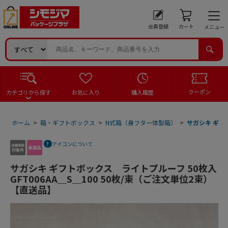
会員登録
カート
メニュー
クーポン
カテゴリから探す
お気に入り
購入履歴
ホーム
>
箱・ギフトボックス
>
N式箱（身フタ一体型箱）
>
サガシキ ギフト
アイコンについて
サガシキ ギフトボックス ライトプルーフ 50枚入
GFT006AA＿S＿100 50枚/束（ご注文単位2束）
【直送品】