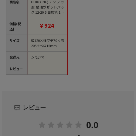
商品名
HEIKO NF(ノンフッ
素)耐油ガゼットパッ
ク 12-20.5 白無地 100
枚/袋
価格(税
￥924
込)
サイズ
幅120×横マチ70×高
205＋ベロ15mm
発送元
シモジマ
レビュー
レビュー
0.0