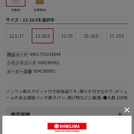
白無地
未晒無地
サイズ：
12-20.5を選択中
11.5-17
12-20.5
12-25
15-20.5
17-23.5
4901755034844
商品コード
004180902
シモジマコード
004180902
メーカー品番
ノンフッ素のガゼット付き耐油袋です｡横マチ付きなので､ボリュ
ームのある調理パンや菓子パン､揚げ物などに最適｡●入数:100枚
商品詳細
おすすめ特集はこちら