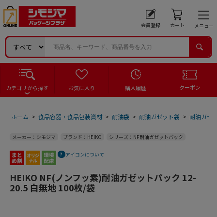
会員登録
カート
メニュー
クーポン
カテゴリから探す
お気に入り
購入履歴
ホーム
>
食品容器・食品包装資材
>
耐油袋
>
耐油ガゼット袋
>
耐油ガゼ
メーカー：シモジマ
ブランド：HEIKO
シリーズ：NF耐油ガゼットパック
アイコンについて
HEIKO NF(ノンフッ素)耐油ガゼットパック 12-
20.5 白無地 100枚/袋