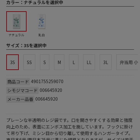
カラー：
ナチュラルを選択中
ナチュラル
乳白
サイズ：
3Sを選択中
3S
SS
S
M
L
LL
3L
弁当用 小
4901755259070
商品コード
006645920
シモジマコード
006645920
メーカー品番
プレーンな半透明のレジ袋です。口を開きやすくする効果と強度
向上のため、表面にエンボス加工を施しています。フックに掛け
て吊り下げ、ミシン目から切り離して使用するハンガータイプ。
東日本6号/西日本25号に準じた規格となりますが、サイズは若干