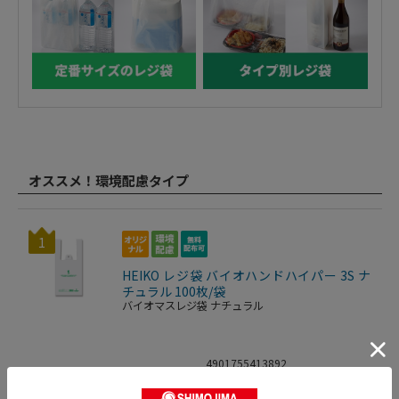
オススメ！環境配慮タイプ
1
HEIKO レジ袋 バイオハンドハイパー 3S ナ
チュラル 100枚/袋
バイオマスレジ袋 ナチュラル
4901755413892