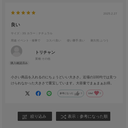
2025.2.27
良い
サイズ：3S
カラー：ナチュラル
用途
:イベント・催事で
コスパ
:良い
使い勝手
:良い
耐久性
:ふつう
トリチャン
業種:
その他
小さい商品を入れるのにちょうどいい大きさ。近場の100均では見つ
けられなかった大きさで重宝しています。大容量でまぁまぁお得。
参考になった
0
Like!
0
絞り込み
表示：参考になった順