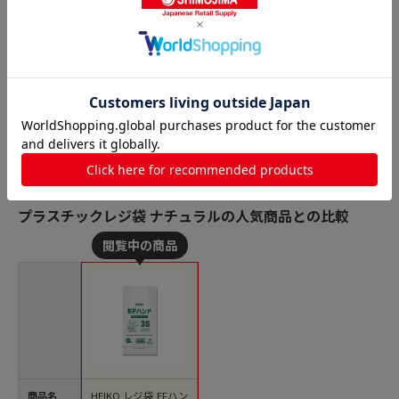
231
円
価格：
(税込)
数量
在庫数：
60
カートに入れる
プラスチックレジ袋 ナチュラルの人気商品との比較
商品名
HEIKO レジ袋 EFハン