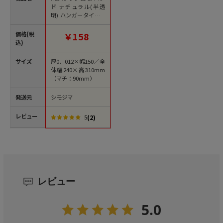
ド ナチュラル(半透
明) ハンガータイプ 3
S 100枚/袋
価格(税
￥158
込)
サイズ
厚0．012×幅150／全
体幅240×高310mm
（マチ：90mm）
発送元
シモジマ
レビュー
(2)
5
レビュー
5.0