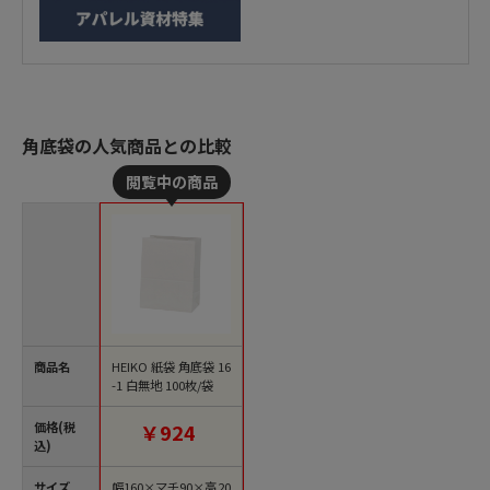
角底袋の人気商品との比較
商品名
HEIKO 紙袋 角底袋 16
-1 白無地 100枚/袋
価格(税
￥924
込)
サイズ
幅160×マチ90×高20