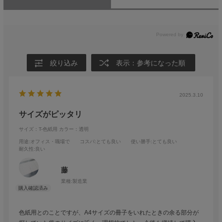
絞り込み
表示：参考になった順
2025.3.10
サイズがピッタリ
サイズ：T-色紙用
カラー：透明
用途
:オフィス・職場で
コスパ
:とても良い
使い勝手
:とても良い
耐久性
:良い
藤
業種:
製造業
色紙用とのことですが、A4サイズの冊子をいれたときの余る部分が