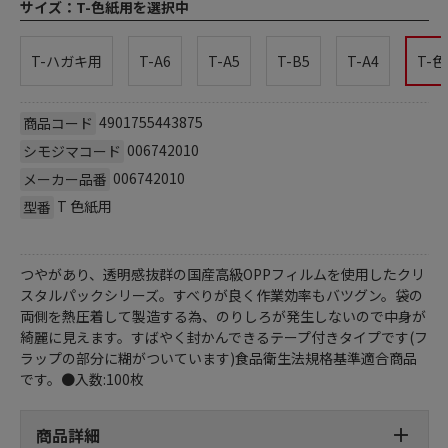
サイズ：
T-色紙用を選択中
T-ハガキ用
T-A6
T-A5
T-B5
T-A4
T-
4901755443875
商品コード
006742010
シモジマコード
006742010
メーカー品番
T 色紙用
型番
つやがあり、透明感抜群の国産高級OPPフィルムを使用したクリ
スタルパックシリーズ。すべりが良く作業効率もバツグン。袋の
両側を熱圧着して製造する為、のりしろが発生しないので中身が
綺麗に見えます。すばやく封かんできるテープ付きタイプです(フ
ラップの部分に糊がついています)食品衛生法規格基準適合商品
です。●入数:100枚
商品詳細