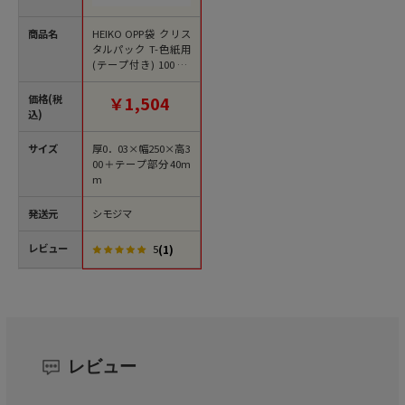
商品名
HEIKO OPP袋 クリス
タルパック T-色紙用
(テープ付き) 100枚/
袋
価格(税
￥1,504
込)
サイズ
厚0．03×幅250×高3
00＋テープ部分40m
m
発送元
シモジマ
レビュー
(1)
5
レビュー