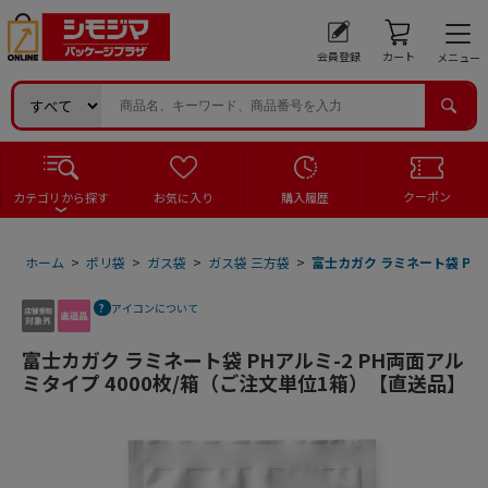
会員登録
カート
メニュー
クーポン
カテゴリから探す
お気に入り
購入履歴
ホーム
>
ポリ袋
>
ガス袋
>
ガス袋 三方袋
>
富士カガク ラミネート袋 PH
アイコンについて
富士カガク ラミネート袋 PHアルミ-2 PH両面アル
ミタイプ 4000枚/箱（ご注文単位1箱）【直送品】