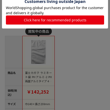
ガス袋 三方袋の人気商品との比較
商品名
富士カガク ラミネー
ト袋 PHアルミ-2 PH
両面アルミタイプ 400
0枚/箱（ご注文単位1
箱）【直送品】
価格(税
￥142,252
込)
サイズ
巾140×長さ230mm