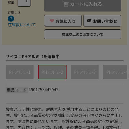
数量
カートに入れる
0
在庫：
お気に入り
お問い合わせ
在庫数について
在庫以上のご注文について
サイズ：
PHアルミ-2を選択中
PHアルミ-1
PHアルミ-2
PHアルミ-3
PHアルミ-4
4901755443943
商品コード
酸素バリア性に優れ、脱酸素剤を併用することによりカビの発
生、酸化による品質の劣化を抑制し食品の保存性がさらに向上し
ます。防湿性に優れています。紫外線による商品の劣化を軽減し
ます。内容物：ナッツ類、珍味、その他菓子類全般。100枚帯ど