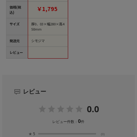
袋
価格(税
￥1,795
込)
サイズ
厚0．03×幅280×高4
50mm
発送元
シモジマ
レビュー
レビュー
0.0
0
レビュー件数：
件
★
5
(0)