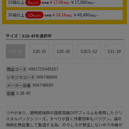
5
10袋以上
￥17.06
￥17,060
%OFF
枚単価:
(税込)
(税込)～
10
30袋以上
￥16.16
￥48,480
%OFF
枚単価:
(税込)
(税込)～
サイズ：
S28-45を選択中
S20-20
S20-25
S20-30
S20.5-32
S21-30
4901755445657
商品コード
006748600
シモジマコード
006748600
メーカー品番
S 28-45
型番
つやがあり、透明感抜群の国産高級OPPフィルムを使用したクリ
スタルパックシリーズ。すべりが良く作業効率もバツグン。袋の
両側を熱圧着して製造する為、のりしろが発生しないので中身が