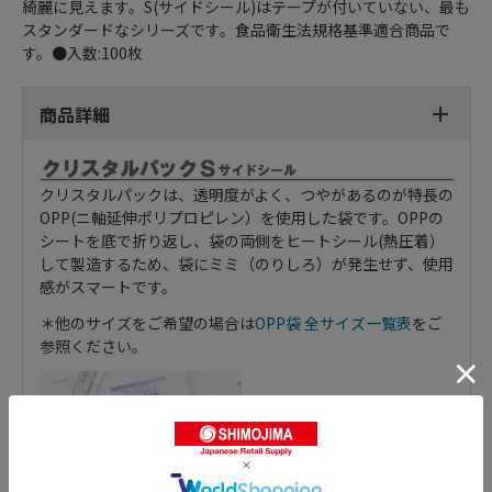
綺麗に見えます。S(サイドシール)はテープが付いていない、最も
スタンダードなシリーズです。食品衛生法規格基準適合商品で
す。●入数:100枚
商品詳細
クリスタルパックは、透明度がよく、つやがあるのが特長の
OPP(ニ軸延伸ポリプロピレン）を使用した袋です。OPPの
シートを底で折り返し、袋の両側をヒートシール(熱圧着）
して製造するため、袋にミミ（のりしろ）が発生せず、使用
感がスマートです。
＊他のサイズをご希望の場合は
OPP袋 全サイズ一覧表
をご
参照ください。