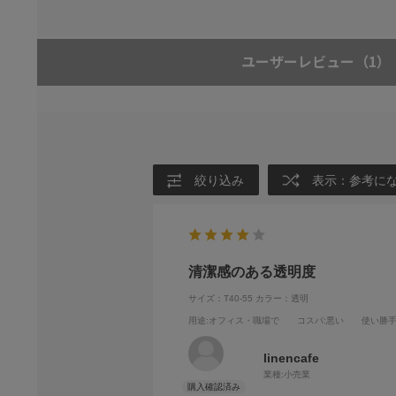
ユーザーレビュー
（1）
絞り込み
表示：参考に
清潔感のある透明度
サイズ：T40-55
カラー：透明
用途
:オフィス・職場で
コスパ
:悪い
使い勝
linencafe
業種:
小売業