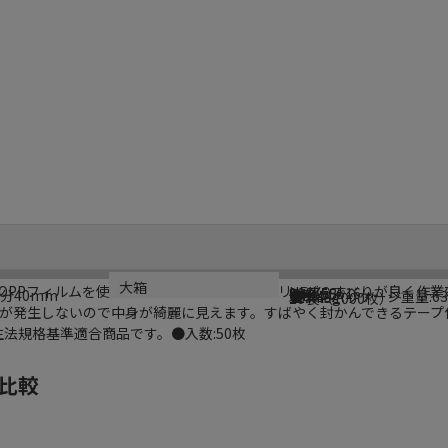
ブランド名
メーカー品番
規格
カラー
重量
リサイクル重量
大箱
OPPフィルムを使用したクリスタルパックシリーズ。すべりが良く作業
HEIKO
006753516
T40-55
部分40mm
透明
●単品パッケージ重量:63
12.449g
20袋（1000枚）
が発生しないので中身が綺麗に見えます。すばやく封かんできるテープ
法規格基準適合商品です。●入数:50枚
比較