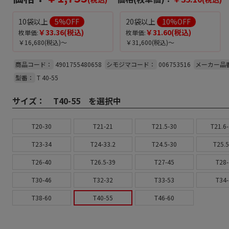
10袋以上
5
%OFF
20袋以上
10
%OFF
￥33.36
(税込)
￥31.60
(税込)
枚単価:
枚単価:
￥16,680
(税込)～
￥31,600
(税込)～
商品コード：
4901755480658
シモジマコード：
006753516
メーカー品
型番：
T 40-55
サイズ：
T40-55 を選択中
T20-30
T21-21
T21.5-30
T21.6-
T23-34
T24-33.2
T24.5-30
T25.5
T26-40
T26.5-39
T27-45
T28-
T30-46
T32-32
T33-53
T34-
T38-60
T40-55
T46-60