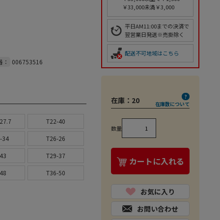
￥33,000未満￥3,000
平日AM11:00までの決済で
翌営業日発送※売掛除く
配送不可地域はこちら
番：
006753516
在庫：
20
在庫数について
27.7
T22-40
数量
-34
T26-26
43
T29-37
カートに入れる
48
T36-50
お気に入り
お問い合わせ