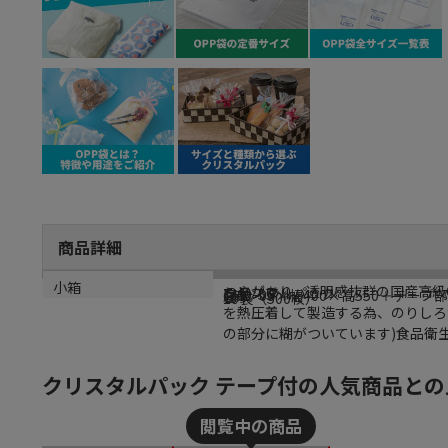
商品詳細
商品説明
メーカー名
シリーズ名
型番
サイズ
材質
生産国
小箱
つやがあり、透明感抜群の国産高級
シモジマ
クリスタルパック
T 40-55
厚0．03×幅400×高550＋テープ
OPP
日本
10袋（500枚）
を熱圧着して製造する為、のりしろ
の部分に糊がついています)食品衛生
クリスタルパック テープ付の人気商品との