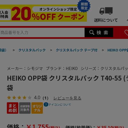
期間
限定
送料について
明袋）
>
クリスタルパック
>
クリスタルパック テープ付
>
HEIKO OP
メーカー：シモジマ
ブランド：HEIKO
シリーズ：クリスタルパ
HEIKO OPP袋 クリスタルパック T40-55 
袋
4.0
（1）
レビューを見る
アイコンについて
価格：
￥1,755
価格(枚単価)：
￥35.10
(税込)
(税込)