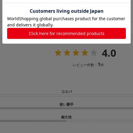
4.0
1
レビュー件数：
件
コスパ
使い勝手
耐久性