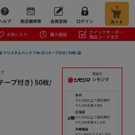
0
ヘルプ
実店舗検索
会員登録
ログイン
カート
クイックオーダー
お気に入り
購入履歴
商品コード注文
P袋 クリスタルパック T40-55 (テープ付き) 50枚/袋
ック
発送元
シモジマ
(テープ付き) 50枚/
本州
￥5,500以上で送料無料
￥5,500未満￥880
北海道
￥5,500以上で送料無料
￥5,500未満￥1,100
沖縄離島
￥33,000以上で￥1,500