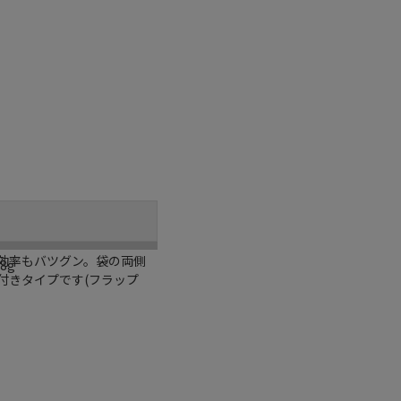
効率もバツグン。袋の両側
8g
付きタイプです(フラップ