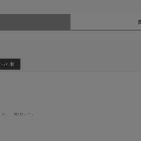
なった順
手
:良い
耐久性
:ふつう