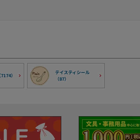
テイスティシール
（
7174
）
（
87
）