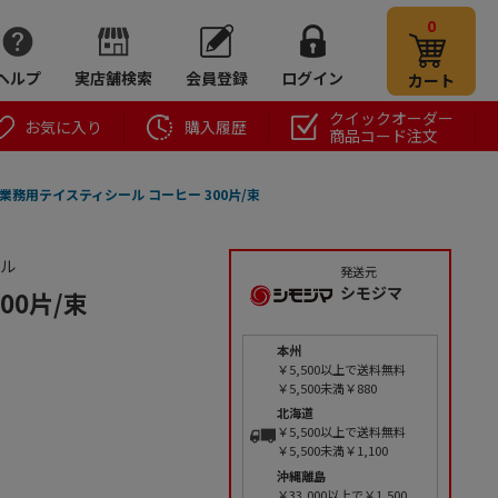
0
ヘルプ
実店舗検索
会員登録
ログイン
カート
クイックオーダー
お気に入り
購入履歴
商品コード注文
O 業務用テイスティシール コーヒー 300片/束
ール
発送元
シモジマ
00片/束
本州
￥5,500以上で送料無料
￥5,500未満￥880
北海道
￥5,500以上で送料無料
￥5,500未満￥1,100
沖縄離島
￥33,000以上で￥1,500