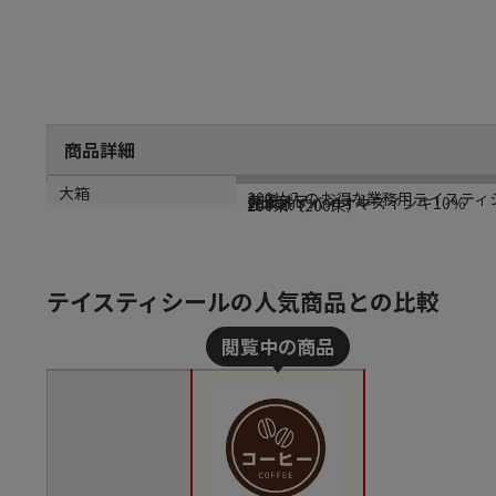
商品詳細
商品説明
メーカー名
シリーズ名
サイズ
材質
生産国
大箱
300片入のお得な業務用テイスティ
シモジマ
テイスティシール
25mmφ
光沢紙・バイオマスインキ10％
日本
200束（200束）
テイスティシールの人気商品との比較