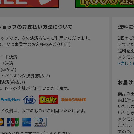
ショップのお支払い方法について
送料に
ョップでは、次の決済方法をご利用いただけます。
1回のご
員、かつ事業主のお客様のみご利用可)
せてい
送料を
カード決済
※シモジ
ード決済
>詳しく
(前払い)
トバンキング決済(前払い)
お届け
決済(前払い)
は、以下の店舗がご利用いただけます。
商品の
前11
いたし
ード決済は、以下のものがご利用いただけます。
いたし
※シモジ
ただし
すので
1回のみとなりますのでご了承ください。