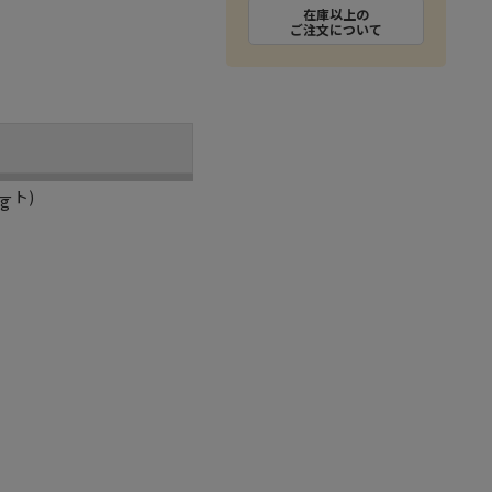
在庫以上の
ご注文について
ート)
g