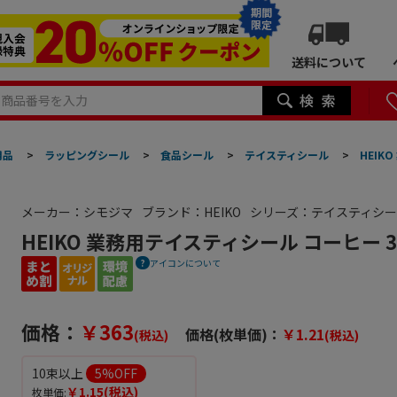
期間
限定
送料について
用品
>
ラッピングシール
>
食品シール
>
テイスティシール
>
HEIK
メーカー：シモジマ
ブランド：HEIKO
シリーズ：テイスティシ
HEIKO 業務用テイスティシール コーヒー 3
アイコンについて
価格：
￥363
価格(枚単価)：
￥1.21
(税込)
(税込)
10束以上
5
%OFF
￥1.15
(税込)
枚単価: