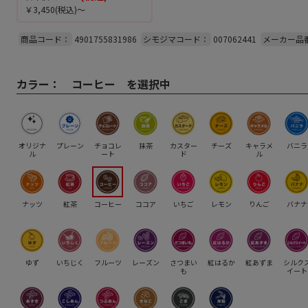
￥3,450
(税込)～
商品コード：
4901755831986
シモジマコード：
007062441
メーカー品
カラー：
コーヒー を選択中
オリジナ
プレーン
チョコレ
抹茶
カスター
チーズ
キャラメ
バニラ
ル
ート
ド
ル
ナッツ
紅茶
コーヒー
ココア
いちご
レモン
りんご
バナナ
ゆず
いちじく
フルーツ
レーズン
さつまい
紅はるか
紅あずま
シルク
も
イート