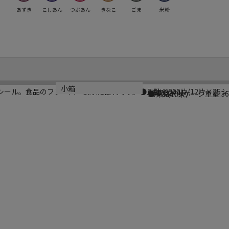
あずき
こしあん
つぶあん
きなこ
ごま
米粉
ブランド名
メーカー品番
カラー
重量
小箱
シール。食品のフレーバー表示に便利です。●入数：300片(12片×25シ
HEIKO
007062441
コーヒー
●単品パッケージ重量:36
10束（10束）