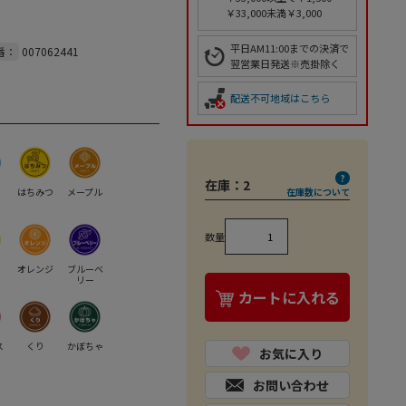
￥33,000未満￥3,000
平日AM11:00までの決済で
番：
007062441
翌営業日発送※売掛除く
配送不可地域はこちら
在庫：
2
はちみつ
メープル
在庫数について
数量
オレンジ
ブルーベ
リー
カートに入れる
ス
くり
かぼちゃ
お気に入り
お問い合わせ