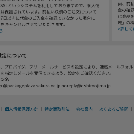
尚、前
SSLというシステムを利用しておりますので、個人情
金の確
報は保護されています。前払い決済のご注文について
は商品
り7日以内に代金のご入金を確認できなかった場合に
域」の
文をキャンセルさせていただきます。
>詳しく
ら
設定について
ル、プロバイダ、フリーメールサービスの設定により、迷惑メールフォル
ンを指定しメールを受信できるよう、設定をご確認ください。
イン名
p @packageplaza.sakura.ne.jp noreply@c.shimojima.jp
個人情報保護方針
特定商取引法
会社案内
よくあるご質問