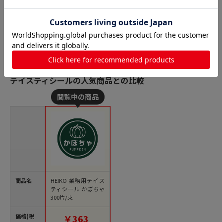
テイスティシールの人気商品との比較
商品名
HEIKO 業務用テイス
ティシール かぼちゃ
300片/束
価格(税
￥363