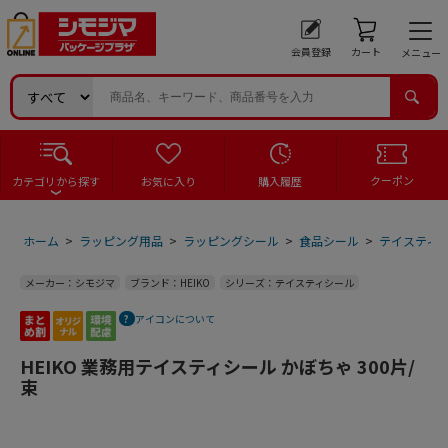
会員登録
カート
メニュー
クーポン
カテゴリから探す
お気に入り
購入履歴
ホーム
>
ラッピング用品
>
ラッピングシール
>
食品シール
>
テイスティ
メーカー：シモジマ
ブランド：HEIKO
シリーズ：テイスティシール
アイコンについて
HEIKO 業務用テイスティシール かぼちゃ 300片/
束