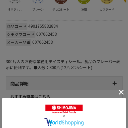
オリジナル
プレーン
チョコレート
抹茶
カスタード
4901755832884
商品コード
007062458
シモジマコード
007062458
メーカー品番
300片入のお得な業務用テイスティシール。食品のフレーバー表
示に便利です。●入数：300片(12片×25シート)
商品詳細
おすすめ特集はこちら