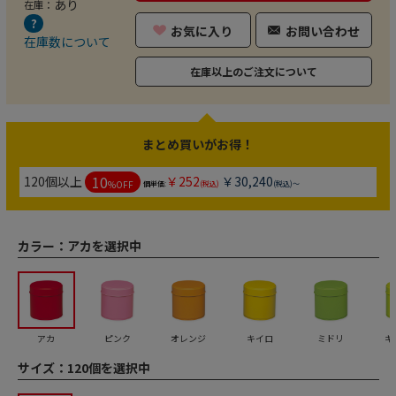
あり
在庫：
お気に入り
お問い合わせ
在庫数について
在庫以上のご注文について
まとめ買いがお得！
10
120個以上
￥252
￥30,240
%OFF
個単価:
(税込)
(税込)～
カラー：
アカを選択中
アカ
ピンク
オレンジ
キイロ
ミドリ
キ
サイズ：
120個を選択中