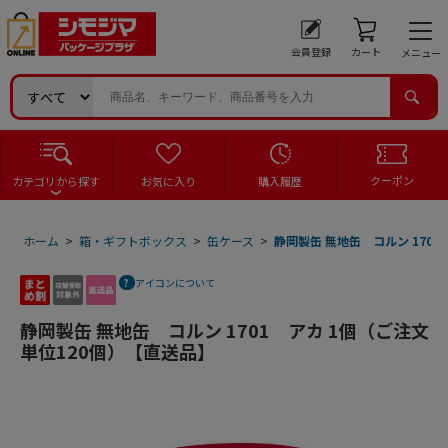
会員登録
カート
メニュー
クーポン
カテゴリから探す
お気に入り
購入履歴
ホーム
>
箱・ギフトボックス
>
缶ケース
>
静岡製缶 無地缶 コルン 170
アイコンについて
静岡製缶 無地缶 コルン 1701 アカ 1個（ご注文
単位120個）【直送品】