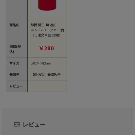
商品名
静岡製缶 無地缶 コ
ルン 1701 アカ 1個
（ご注文単位120個）
【直送品】
価格(税
￥280
込)
サイズ
φ82×H82mm
発送元
【直送品】静岡製缶
レビュー
レビュー