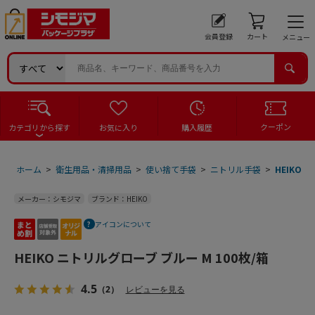
会員登録
カート
メニュー
クーポン
カテゴリから探す
お気に入り
購入履歴
ホーム
>
衛生用品・清掃用品
>
使い捨て手袋
>
ニトリル手袋
>
HEIKO 
メーカー：シモジマ
ブランド：HEIKO
アイコンについて
HEIKO ニトリルグローブ ブルー M 100枚/箱
4.5
（2）
レビューを見る