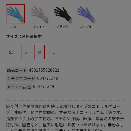
ブルー
ホワイト
ブラック
パープル
サイズ：
Mを選択中
SS
S
M
L
4901755928921
商品コード
004771349
シモジマコード
004771349
メーカー品番
盛り付け作業や調理にも使える粉無しタイプのニトリルグロー
ブ！伸縮性、耐油性抜群の、丈夫な薄手ニトリルゴム手袋です。
指先すべり止め加工付き。お掃除や介護、医療、接客時の感染予
防対策、園芸など、幅広い用途にお使いいただけます。●粉なし
タイプ●食品衛生基準クリア●左右兼用●入数:100枚