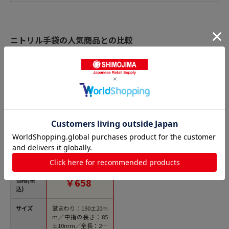
ニトリル手袋の人気商品との比較
商品名
HEIKO ニトリルグロ
ーブ ブルー M 100枚/
箱
価格(税
￥658
込)
サイズ
掌まわり：190±20m
m／中指の長さ：85
±10mm／全長：230