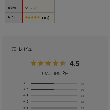
mm
発送元
シモジマ
レビュー
(2)
4.5
レビュー
4.5
2
レビュー件数：
件
★
5
(1)
★
4
(1)
★
3
(0)
★
2
(0)
★
1
(0)