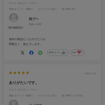
サイズ：M
カラー：ブルー
用途
:オフィス・職場で
コスパ
:とても良い
使い勝手
:良い
邦ブー
業種:
小売業
海外の商品だったのでどうか
問題なく 使えています。
参考になった
0
Like!
0
2025.3.27
ありがたいです。
サイズ：M
カラー：ブルー
用途
:オフィス・職場で
コスパ
:とても良い
使い勝手
:とても良い