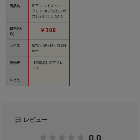
商品名
和平フレイズ ジー・
クック ダブルエンボ
スしゃもじ 大 GC-203
1個（ご注文単位1
個）【直送品】
価格(税
￥308
込)
サイズ
幅70×奥行15×高194
mm
発送元
【直送品】和平フレ
イズ
レビュー
レビュー
0.0