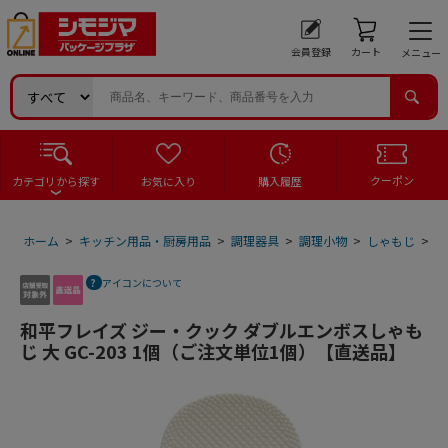
会員登録
カート
メニュー
クーポン
カテゴリから探す
お気に入り
購入履歴
ホーム
>
キッチン用品・厨房用品
>
調理器具
>
調理小物
>
しゃもじ
>
和
アイコンについて
和平フレイズ ジー・クック ダブルエンボスしゃも
じ 大 GC-203 1個（ご注文単位1個）【直送品】