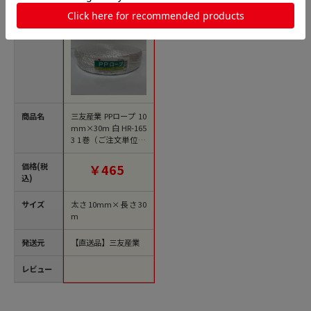
商品名
三友産業 PPロープ 10
mm×30m 白 HR-165
3 1巻（ご注文単位30
巻）【直送品】
価格(税
￥465
込)
サイズ
太さ10mm×長さ30
m
発送元
【直送品】三友産業
レビュー