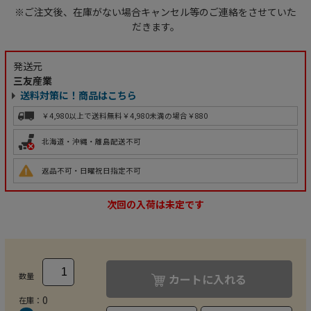
※ご注文後、在庫がない場合キャンセル等のご連絡をさせていた
だきます。
発送元
三友産業
送料対策に！商品はこちら
￥4,980以上で送料無料
￥4,980未満の場合￥880
北海道・沖縄・離島配送不可
返品不可・日曜祝日指定不可
次回の入荷は未定です
数量
カートに入れる
0
在庫：