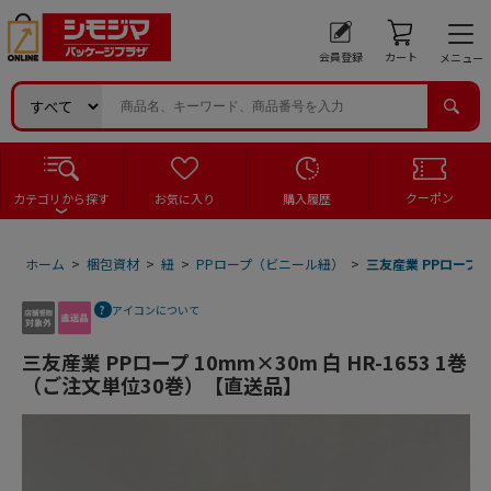
会員登録
カート
メニュー
クーポン
カテゴリから探す
お気に入り
購入履歴
ホーム
>
梱包資材
>
紐
>
PPロープ（ビニール紐）
>
三友産業 PPロープ 1
アイコンについて
三友産業 PPロープ 10mm×30m 白 HR-1653 1巻
（ご注文単位30巻）【直送品】