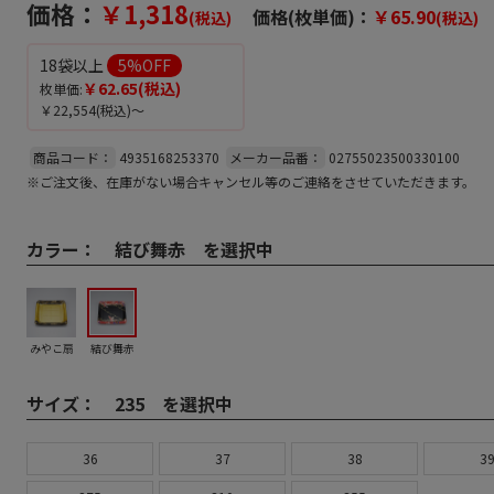
価格：
￥1,318
価格(枚単価)：
￥65.90
(税込)
(税込)
18袋以上
5
%OFF
￥62.65
(税込)
枚単価:
￥22,554
(税込)～
商品コード：
4935168253370
メーカー品番：
02755023500330100
※ご注文後、在庫がない場合キャンセル等のご連絡をさせていただきます。
カラー：
結び舞赤 を選択中
みやこ扇
結び舞赤
サイズ：
235 を選択中
36
37
38
3