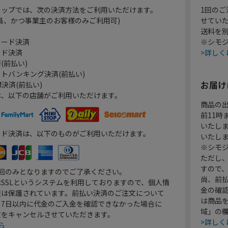
ョップでは、次の決済方法をご利用いただけます。
1回のご
員、かつ事業主のお客様のみご利用可)
せてい
送料を
カード決済
※シモジ
ード決済
>詳しく
(前払い)
トバンキング決済(前払い)
お届け
決済(前払い)
は、以下の店舗がご利用いただけます。
商品の
前11
いたし
ード決済は、以下のものがご利用いただけます。
いたし
※シモジ
ただし
すので
1回のみとなりますのでご了承ください。
尚、前
SSLというシステムを利用しておりますので、個人情
金の確
報は保護されています。前払い決済のご注文について
は商品
り7日以内に代金のご入金を確認できなかった場合に
域」の
文をキャンセルさせていただきます。
>詳しく
ら