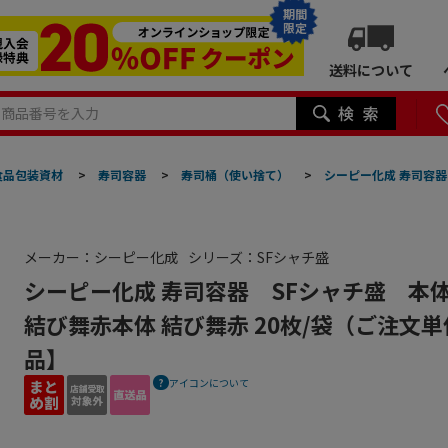
期間
限定
送料について
食品包装資材
>
寿司容器
>
寿司桶（使い捨て）
>
シーピー化成 寿司容器
メーカー：シーピー化成
シリーズ：SFシャチ盛
シーピー化成 寿司容器 SFシャチ盛 本体 
結び舞赤本体 結び舞赤 20枚/袋（ご注文単
品】
アイコンについて