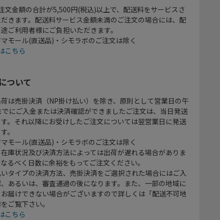
注文金額の合計が5,500円(税込)以上で、配送料をサービスさ
ただきます。配送料サービス金額未満のご注文の場合には、配
別途ご利用者様にご負担いただきます。
マモール(直送品)・シモラボのご注文は除く
はこちら
について
出荷は売掛決済（NP掛け払い）を除き、原則として営業日の午
時までにご入金または決済確認ができましたご注文は、当日発送
ます。それ以降にお受けしたご注文については翌営業日に発送
ます。
マモール(直送品)・シモラボのご注文は除く
、在庫状況及び決済方法によっては出荷が遅れる場合がありま
、なるべく日数に余裕をもってご注文ください。
払いタイプの決済方法、売掛決済をご選択された場合にはご入
認、あるいは、審査通過の後になります。また、一部の地域に
をお届けできない場合がございますので詳しくは「配送不可地
欄をご覧下さい。
はこちら