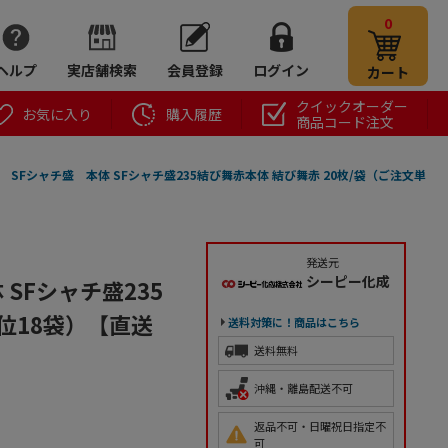
0
ヘルプ
実店舗検索
会員登録
ログイン
カート
クイックオーダー
お気に入り
購入履歴
商品コード注文
 SFシャチ盛 本体 SFシャチ盛235結び舞赤本体 結び舞赤 20枚/袋（ご注文単
発送元
シーピー化成
SFシャチ盛235
位18袋）【直送
送料対策に！商品はこちら
送料無料
沖縄・離島配送不可
返品不可・日曜祝日指定不
可