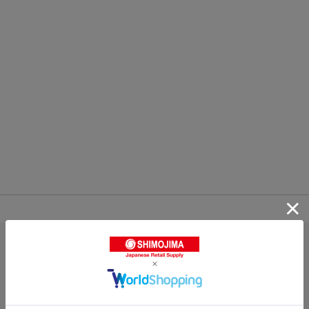
0.0
0
レビュー件数：
件