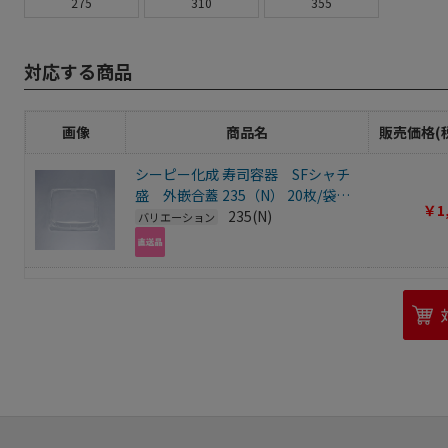
275
310
355
対応する商品
画像
商品名
販売価格(
シーピー化成 寿司容器 SFシャチ
盛 外嵌合蓋 235（N） 20枚/袋
￥1
（ご注文単位18袋）【直送品】
235(N)
バリエーション