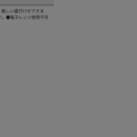
く美しい盛付けができま
す。●電子レンジ使用不可