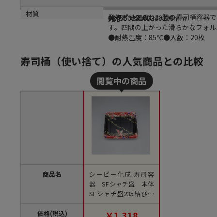
商品説明
メーカー名
メーカー品番
サイズ
材質
発泡ポリスチレン製の寿司桶容器で
シーピー化成
02755023500330100
外寸：234×234×29mm
PSP
す。四隅の上がった滑らかなフォル
●耐熱温度：85℃●入数：20枚
寿司桶（使い捨て）の人気商品との比較
商品名
シーピー化成 寿司容
器 SFシャチ盛 本体
SFシャチ盛235結び舞
赤本体 結び舞赤 20枚/
袋（ご注文単位18袋）
価格(税込)
￥1,318