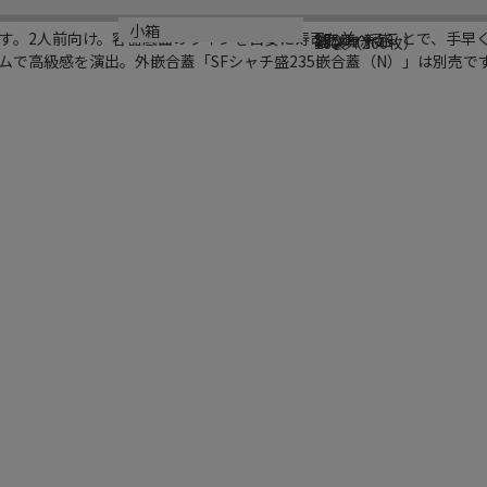
シリーズ名
規格
カラー
小箱
す。2人前向け。容器底面のラインを目安に寿司を並べることで、手早
SFシャチ盛
235
結び舞赤
18袋（360枚）
ムで高級感を演出。外嵌合蓋「SFシャチ盛235嵌合蓋（N）」は別売で