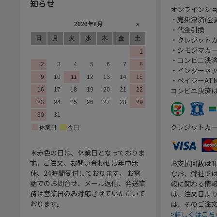
知らせ
オンラインシ
・売掛決済(会
・代金引換
・クレジット
・シモジマカ
・コンビニ決済
・インターネッ
・ペイジーATM
コンビニ決済
クレジットカ
＊赤色の日は、休業日となっておりま
す。ご注文、お問い合わせは年中無
お支払回数は
休、24時間受付しております。 お電
なお、弊社では
話でのお問合せ、メール返信、発送業
報に関わる情
務は営業日のみ対応させていただいて
は、注文日よ
おります。
は、そのご注
>詳しくはこち